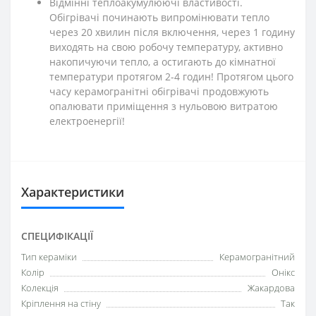
Відмінні теплоакумулюючі властивості.
Обігрівачі починають випромінювати тепло
через 20 хвилин після включення, через 1 годину
виходять на свою робочу температуру, активно
накопичуючи тепло, а остигають до кімнатної
температури протягом 2-4 годин! Протягом цього
часу керамогранітні обігрівачі продовжують
опалювати приміщення з нульовою витратою
електроенергії!
Характеристики
СПЕЦИФІКАЦІЇ
Тип кераміки
Керамогранітний
Колір
Онікс
Колекція
Жакардова
Кріплення на стіну
Так