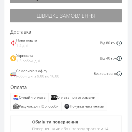
ШВИДКЕ ЗАМОВЛЕННЯ
Доставка
Нова пошта
Від 80 грн
1-2 дні
Укрпошта
Від 40 грн
1-3 робочі дні
Самовивіз з офісу
Безкоштовно
Робочі дні з 9:00 по 16:00
Оплата
Онлайн оплата
Оплата при отриманні
Рахунок для Юр. особи
Покупка частинами
Обмін та повернення
Повернення чи обмін товару протягом 14