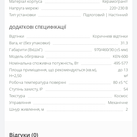
Матеріал корпуса
Керамограніт
Напруга мережі
220~230 В
Тип установки
Підлоговий | Настінний
ДОДАТКОВІ СПЕЦИФІКАЦІЇ
Відтінки
Коричневі відтінки
Вага, кг (без упаковки)
31.3
Габарити (ВхШхГ)
970/460/30 (±5 мм)
Модель обігрівача
KEN-600
Номінальна споживча потужність, Вт
495-577
Площа приміщення, що рекомендується (кв.м),
до 13
H=2,50
м²
Робоча температура поверхні
80 ±5 °С
Ступінь захисту, IP
54
Текстура
Космос
Управління
Механічне
Шнур живлення, м
2
Відгуки (0)