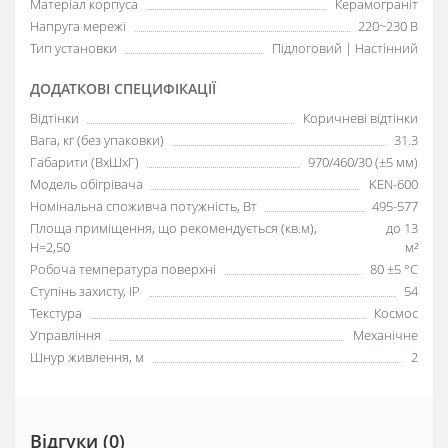
Матеріал корпуса
Керамограніт
Напруга мережі
220~230 В
Тип установки
Підлоговий | Настінний
ДОДАТКОВІ СПЕЦИФІКАЦІЇ
Відтінки
Коричневі відтінки
Вага, кг (без упаковки)
31.3
Габарити (ВхШхГ)
970/460/30 (±5 мм)
Модель обігрівача
KEN-600
Номінальна споживча потужність, Вт
495-577
Площа приміщення, що рекомендується (кв.м),
до 13
H=2,50
м²
Робоча температура поверхні
80 ±5 °С
Ступінь захисту, IP
54
Текстура
Космос
Управління
Механічне
Шнур живлення, м
2
Відгуки (0)