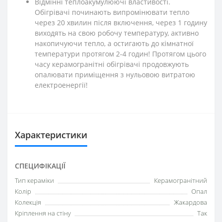
Відмінні теплоакумулюючі властивості.
Обігрівачі починають випромінювати тепло
через 20 хвилин після включення, через 1 годину
виходять на свою робочу температуру, активно
накопичуючи тепло, а остигають до кімнатної
температури протягом 2-4 годин! Протягом цього
часу керамогранітні обігрівачі продовжують
опалювати приміщення з нульовою витратою
електроенергії!
Характеристики
СПЕЦИФІКАЦІЇ
Тип кераміки
Керамогранітний
Колір
Опал
Колекція
Жакардова
Кріплення на стіну
Так