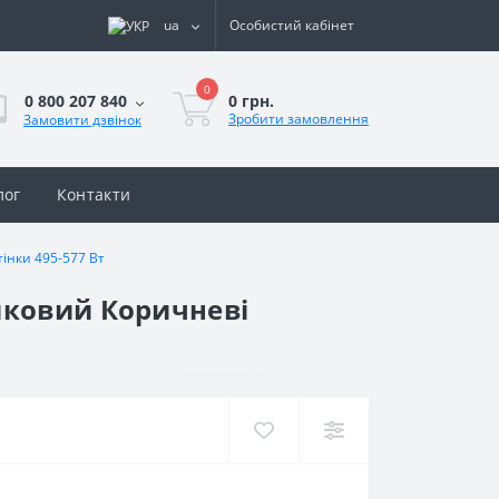
ua
Особистий кабінет
0
0 грн.
0 800 207 840
Зробити замовлення
Замовити дзвінок
лог
Контакти
інки 495-577 Вт
иковий Коричневі