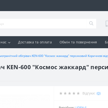
 нас
Доставка та оплата
Обмін та повернення
Б
могранітний обігрівач KEN-600 "Космос жаккард" персиковий Коричневі відт
ач KEN-600 "Космос жаккард" перс
Відгуки:
(0)
Виробник:
UDEN-S