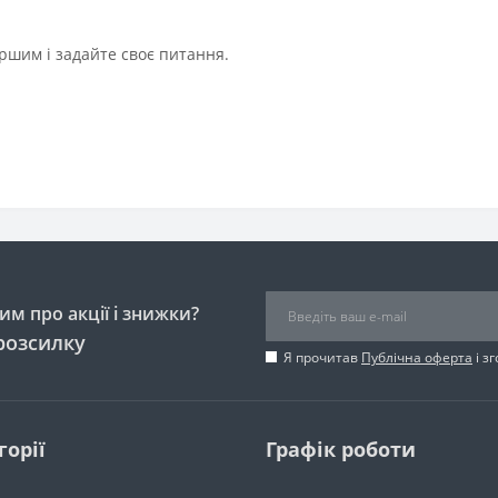
ршим і задайте своє питання.
м про акції і знижки?
розсилку
Я прочитав
Публічна оферта
і з
горії
Графік роботи