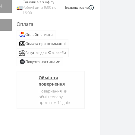
Самовивіз з офісу
И
Робочі дні з 9:00 по
Безкоштовно
16:00
Оплата
Онлайн оплата
Оплата при отриманні
Рахунок для Юр. особи
Покупка частинами
Обмін та
повернення
Повернення чи
обмін товару
протягом 14 днів