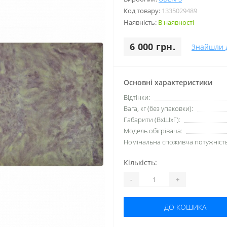
Код товару:
1335029489
Наявність:
В наявності
6 000 грн.
Знайшли 
Основні характеристики
Відтінки:
Вага, кг (без упаковки):
Габарити (ВхШхГ):
Модель обігрівача:
Номінальна споживча потужність,
Кількість:
-
+
ДО КОШИКА