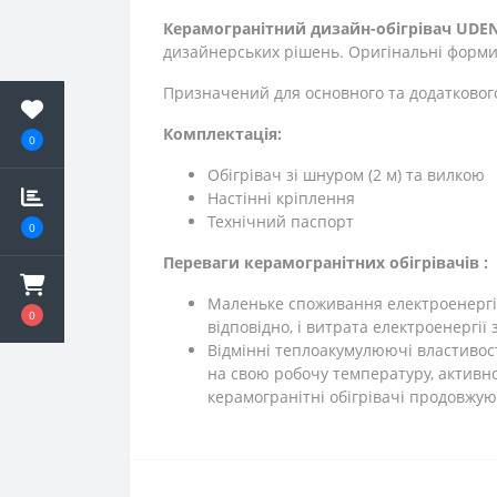
Керамогранітний дизайн-обігрівач UDEN
дизайнерських рішень. Оригінальні форми
Призначений для основного та додатковог
Комплектація:
0
Обігрівач зі шнуром (2 м) та вилкою
Настінні кріплення
Технічний паспорт
0
Переваги керамогранітних обігрівачів :
Маленьке споживання електроенергії.
0
відповідно, і витрата електроенергії
Відмінні теплоакумулюючі властивос
на свою робочу температуру, активно
керамогранітні обігрівачі продовжу