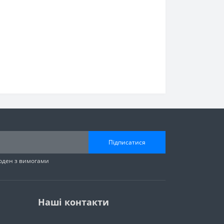
Підписатися
годен з вимогами
Наші контакти