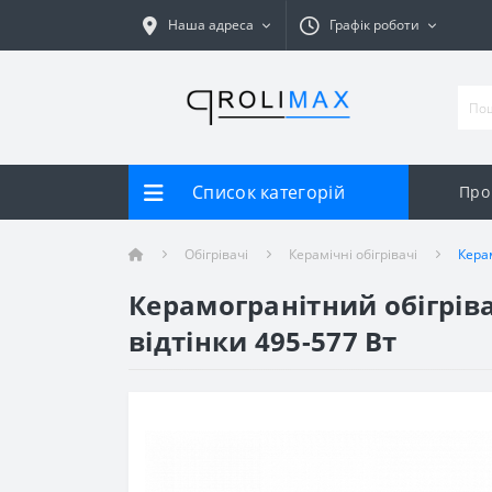
Наша адреса
Графік роботи
Список категорій
Про
Обігрівачі
Керамічні обігрівачі
Кера
Керамогранітний обігрів
відтінки 495-577 Вт