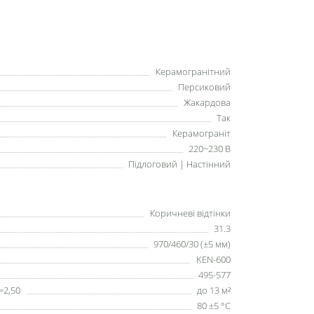
Керамогранітний
Персиковий
Жакардова
Так
Керамограніт
220~230 В
Підлоговий | Настінний
Коричневі відтінки
31.3
970/460/30 (±5 мм)
KEN-600
495-577
=2,50
до 13 м²
80 ±5 °С