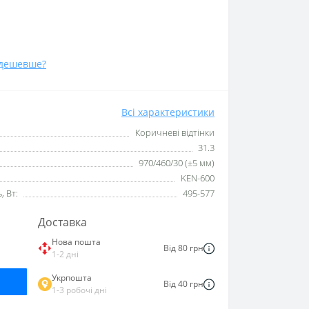
дешевше?
Всі характеристики
Коричневі відтінки
31.3
970/460/30 (±5 мм)
KEN-600
 Вт:
495-577
Доставка
Нова пошта
Від 80 грн
1-2 дні
Укрпошта
Від 40 грн
1-3 робочі дні