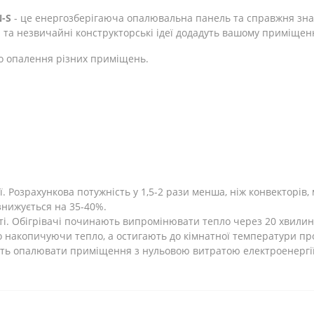
-S
- це енергозберігаюча опалювальна панель та справжня зна
 та незвичайні конструкторські ідеї додадуть вашому приміщен
о опалення різних приміщень.
 Розрахункова потужність у 1,5-2 рази менша, ніж конвекторів, 
 знижується на 35-40%.
ті. Обігрівачі починають випромінювати тепло через 20 хвилин
 накопичуючи тепло, а остигають до кімнатної температури про
ють опалювати приміщення з нульовою витратою електроенергії