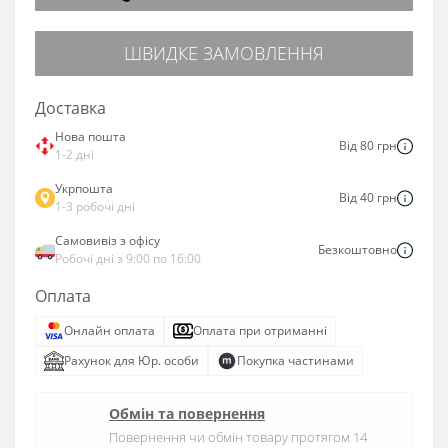
ШВИДКЕ ЗАМОВЛЕННЯ
Доставка
Нова пошта
Від 80 грн
1-2 дні
Укрпошта
Від 40 грн
1-3 робочі дні
Самовивіз з офісу
Безкоштовно
Робочі дні з 9:00 по 16:00
Оплата
Онлайн оплата
Оплата при отриманні
Рахунок для Юр. особи
Покупка частинами
Обмін та повернення
Повернення чи обмін товару протягом 14