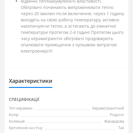
Відмінні теплоакумулюючі властивості.
Обігрівачі починають випромінювати тепло
через 20 хвилин після включення, через 1 годину
виходять на свою робочу температуру, активно
накопичуючи тепло, а остигають до кімнатної
температури протягом 2-4 годин! Протягом цього
часу керамогранітні обігрівачі продовжують
опалювати приміщення з нульовою витратою
електроенергії!
Характеристики
СПЕЦИФІКАЦІЇ
Тип кераміки
Керамогранітний
Колір
Родоніт
Колекція
Жакардова
Кріплення на стіну
Так