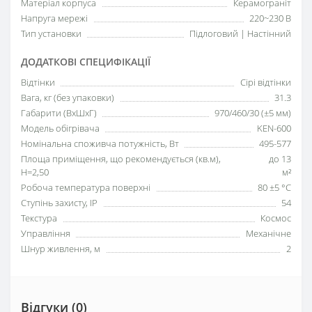
Матеріал корпуса
Керамограніт
Напруга мережі
220~230 В
Тип установки
Підлоговий | Настінний
ДОДАТКОВІ СПЕЦИФІКАЦІЇ
Відтінки
Сірі відтінки
Вага, кг (без упаковки)
31.3
Габарити (ВхШхГ)
970/460/30 (±5 мм)
Модель обігрівача
KEN-600
Номінальна споживча потужність, Вт
495-577
Площа приміщення, що рекомендується (кв.м),
до 13
H=2,50
м²
Робоча температура поверхні
80 ±5 °С
Ступінь захисту, IP
54
Текстура
Космос
Управління
Механічне
Шнур живлення, м
2
Відгуки (0)