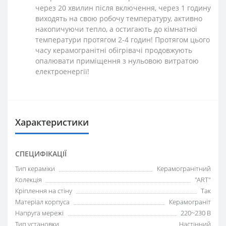
через 20 хвилин після включення, через 1 годину
виходять на свою робочу температуру, активно
накопичуючи тепло, а остигають до кімнатної
температури протягом 2-4 годин! Протягом цього
часу керамогранітні обігрівачі продовжують
опалювати приміщення з нульовою витратою
електроенергії!
Характеристики
СПЕЦИФІКАЦІЇ
Тип кераміки
Керамогранітний
Колекція
"ART"
Кріплення на стіну
Так
Матеріал корпуса
Керамограніт
Напруга мережі
220~230 В
Тип установки
Настінний