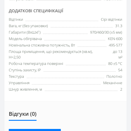
ДОДАТКОВІ СПЕЦИФІКАЦІЇ
Відтінки
Сірі відтінки
Вага, кг (без упаковки)
31.3
Габарити (ВхШхГ)
970/460/30 (±5 мм)
Модель обігрівача
KEN-600
Номінальна споживча потужність, Вт
495-577
Площа приміщення, що рекомендується (кв.м),
до 13
H=2,50
м²
Робоча температура поверхні
80 ±5 °С
Ступінь захисту, IP
54
Текстура
Полотно
Управління
Механічне
Шнур живлення, м
2
Відгуки (0)