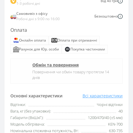
Від 40 грн
1-3 робочі дні
Самовивіз з офісу
Безкоштовно
Робочі дні з 9:00 по 16:00
Оплата
Онлайн оплата
Оплата при отриманні
Рахунок для Юр. особи
Покупка частинами
Обмін та повернення
Повернення чи обмін товару протягом 14
днів
Основні характеристики
Всі характеристики
Відтінки:
Чорні відтінки
Вага, кг (без упаковки):
40
Габарити (ВхШхГ):
1200/470/40 (±5 мм)
Модель обігрівача:
KEN-700
Номінальна споживча потужність, Вт:
630-735