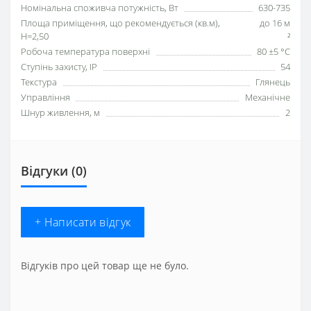
Номінальна споживча потужність, Вт
630-735
Площа приміщення, що рекомендується (кв.м),
до 16 м
H=2,50
²
Робоча температура поверхні
80 ±5 °С
Ступінь захисту, IP
54
Текстура
Глянець
Управління
Механічне
Шнур живлення, м
2
Відгуки (0)
+ Написати відгук
Відгуків про цей товар ще не було.