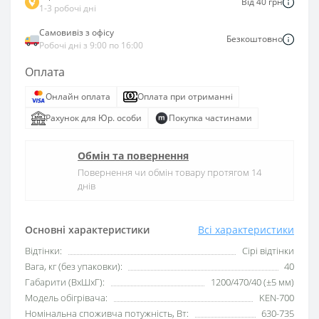
Від 40 грн
1-3 робочі дні
Самовивіз з офісу
Безкоштовно
Робочі дні з 9:00 по 16:00
Оплата
Онлайн оплата
Оплата при отриманні
Рахунок для Юр. особи
Покупка частинами
Обмін та повернення
Повернення чи обмін товару протягом 14
днів
Основні характеристики
Всі характеристики
Відтінки:
Сірі відтінки
Вага, кг (без упаковки):
40
Габарити (ВхШхГ):
1200/470/40 (±5 мм)
Модель обігрівача:
KEN-700
Номінальна споживча потужність, Вт:
630-735