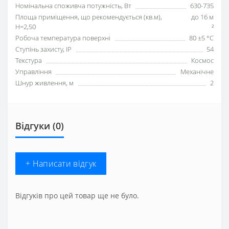
Номінальна споживча потужність, Вт
630-735
Площа приміщення, що рекомендується (кв.м),
до 16 м
H=2,50
²
Робоча температура поверхні
80 ±5 °С
Ступінь захисту, IP
54
Текстура
Космос
Управління
Механічне
Шнур живлення, м
2
Відгуки (0)
+ Написати відгук
Відгуків про цей товар ще не було.