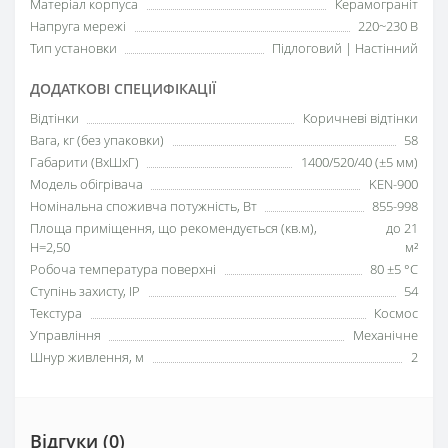
Матеріал корпуса
Керамограніт
Напруга мережі
220~230 В
Тип установки
Підлоговий | Настінний
ДОДАТКОВІ СПЕЦИФІКАЦІЇ
Відтінки
Коричневі відтінки
Вага, кг (без упаковки)
58
Габарити (ВхШхГ)
1400/520/40 (±5 мм)
Модель обігрівача
KEN-900
Номінальна споживча потужність, Вт
855-998
Площа приміщення, що рекомендується (кв.м),
до 21
H=2,50
м²
Робоча температура поверхні
80 ±5 °С
Ступінь захисту, IP
54
Текстура
Космос
Управління
Механічне
Шнур живлення, м
2
Відгуки (0)