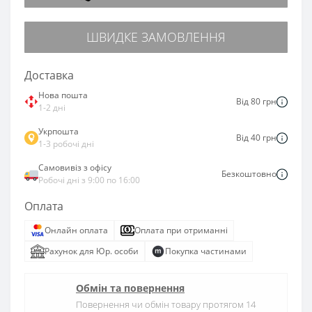
ШВИДКЕ ЗАМОВЛЕННЯ
Доставка
Нова пошта
Від 80 грн
1-2 дні
Укрпошта
Від 40 грн
1-3 робочі дні
Самовивіз з офісу
Безкоштовно
Робочі дні з 9:00 по 16:00
Оплата
Онлайн оплата
Оплата при отриманні
Рахунок для Юр. особи
Покупка частинами
Обмін та повернення
Повернення чи обмін товару протягом 14