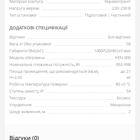
Матеріал корпуса
Керамограніт
Напруга мережі
220~230 В
Тип установки
Підлоговий | Настінний
ДОДАТКОВІ СПЕЦИФІКАЦІЇ
Відтінки
Білі відтінки
Вага, кг (без упаковки)
58
Габарити (ВхШхГ)
1400/520/40 (±5 мм)
Модель обігрівача
KEN-900
Номінальна споживча потужність, Вт
855-998
Площа приміщення, що рекомендується (кв.м),
до 21
H=2,50
м²
Робоча температура поверхні
80 ±5 °С
Ступінь захисту, IP
54
Текстура
Космос
Управління
Механічне
Шнур живлення, м
2
Відгуки (0)