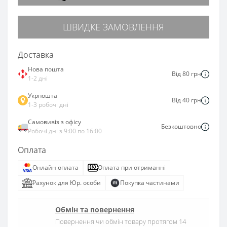
ШВИДКЕ ЗАМОВЛЕННЯ
Доставка
Нова пошта
Від 80 грн
1-2 дні
Укрпошта
Від 40 грн
1-3 робочі дні
Самовивіз з офісу
Безкоштовно
Робочі дні з 9:00 по 16:00
Оплата
Онлайн оплата
Оплата при отриманні
Рахунок для Юр. особи
Покупка частинами
Обмін та повернення
Повернення чи обмін товару протягом 14