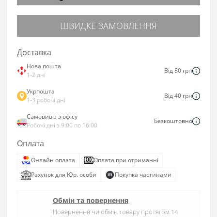
ШВИДКЕ ЗАМОВЛЕННЯ
Доставка
Нова пошта
Від 80 грн
1-2 дні
Укрпошта
Від 40 грн
1-3 робочі дні
Самовивіз з офісу
Безкоштовно
Робочі дні з 9:00 по 16:00
Оплата
Онлайн оплата
Оплата при отриманні
Рахунок для Юр. особи
Покупка частинами
Обмін та повернення
Повернення чи обмін товару протягом 14