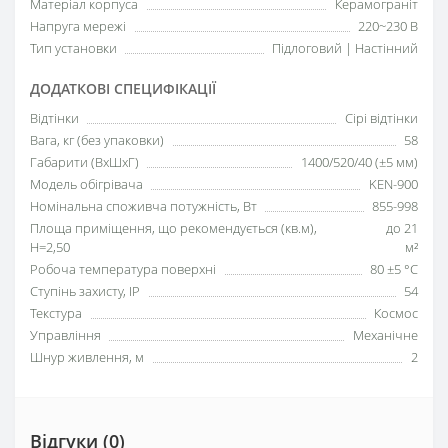
Матеріал корпуса
Керамограніт
Напруга мережі
220~230 В
Тип установки
Підлоговий | Настінний
ДОДАТКОВІ СПЕЦИФІКАЦІЇ
Відтінки
Сірі відтінки
Вага, кг (без упаковки)
58
Габарити (ВхШхГ)
1400/520/40 (±5 мм)
Модель обігрівача
KEN-900
Номінальна споживча потужність, Вт
855-998
Площа приміщення, що рекомендується (кв.м),
до 21
H=2,50
м²
Робоча температура поверхні
80 ±5 °С
Ступінь захисту, IP
54
Текстура
Космос
Управління
Механічне
Шнур живлення, м
2
Відгуки (0)