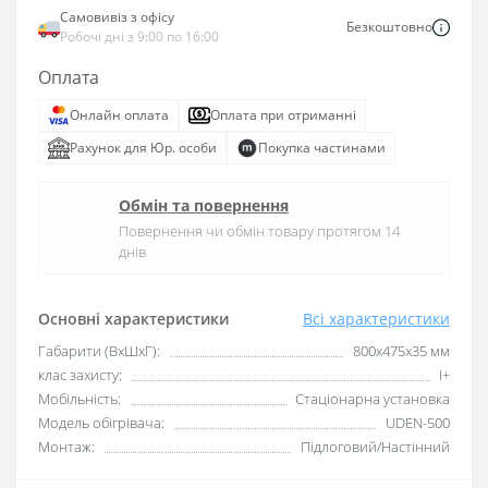
Самовивіз з офісу
Безкоштовно
Робочі дні з 9:00 по 16:00
Оплата
Онлайн оплата
Оплата при отриманні
Рахунок для Юр. особи
Покупка частинами
Обмін та повернення
Повернення чи обмін товару протягом 14
днів
Основні характеристики
Всі характеристики
Габарити (ВхШхГ):
800х475х35 мм
клас захисту:
I+
Мобільність:
Стаціонарна установка
Модель обігрівача:
UDEN-500
Монтаж:
Підлоговий/Настінний