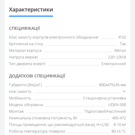
Характеристики
СПЕЦИФІКАЦІЇ
Клас захисту корпусів електронного обладнання
IP32
Кріплення на стіну
Так
Матеріал корпуса
Метал
Напруга мережі
220~230 В
Тип джерела енергії
Електричний
ДОДАТКОВІ СПЕЦИФІКАЦІЇ
Габарити (ВхШхГ)
800х475х35 мм
клас захисту
I+
Мобільність
Стаціонарна установка
Модель обігрівача
UDEN-500
Монтаж
Підлоговий/Настінний
Номінальна споживча потужність, Вт
405-472
Площа приміщення, що рекомендується (кв.м), H=2,50
8-10 м²
Робоча температура поверхні
80 ±5 °С