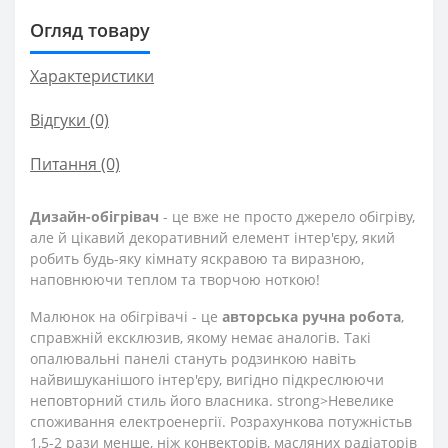
Огляд товару
Характеристики
Відгуки (0)
Питання
(0)
Дизайн-обігрівач
- це вже не просто джерело обігріву,
але й цікавий декоративний елемент інтер'єру, який
робить будь-яку кімнату яскравою та виразною,
наповнюючи теплом та творчою ноткою!
Малюнок на обігрівачі - це
авторська ручна робота
,
справжній ексклюзив, якому немає аналогів. Такі
опалювальні панелі стануть родзинкою навіть
найвишуканішого інтер'єру, вигідно підкреслюючи
неповторний стиль його власника. strong>Невелике
споживання електроенергії. Розрахункова потужність
в
1,5-2 рази менше, ніж конвекторів, масляних радіаторів