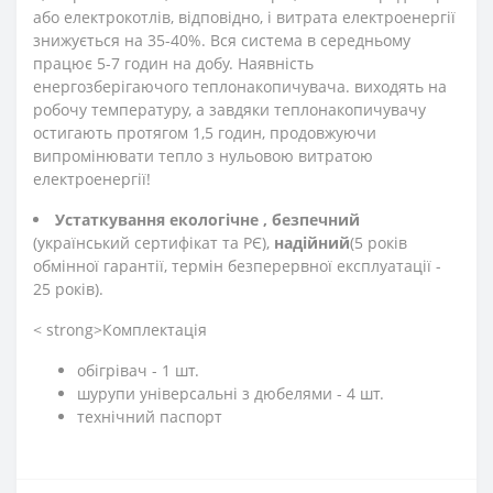
або електрокотлів, відповідно, і витрата електроенергії
знижується на 35-40%. Вся система в середньому
працює 5-7 годин на добу. Наявність
енергозберігаючого теплонакопичувача. виходять на
робочу температуру, а завдяки теплонакопичувачу
остигають протягом 1,5 годин, продовжуючи
випромінювати тепло з нульовою витратою
електроенергії!
Устаткування екологічне
, безпечний
(український сертифікат та РЄ),
надійний
(5 років
обмінної гарантії, термін безперервної експлуатації -
25 років).
< strong>Комплектація
обігрівач - 1 шт.
шурупи універсальні з дюбелями - 4 шт.
технічний паспорт