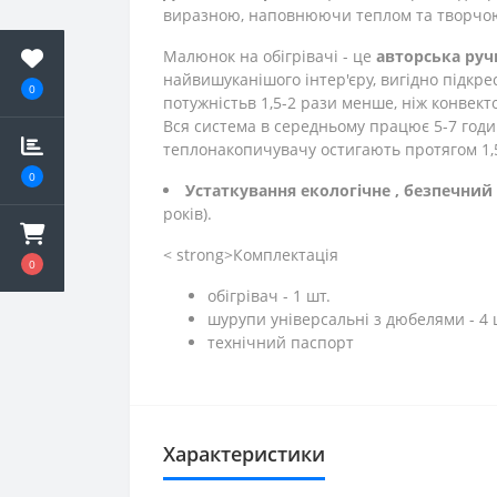
виразною, наповнюючи теплом та творчо
Малюнок на обігрівачі - це
авторська руч
найвишуканішого інтер'єру, вигідно підкр
0
потужність
в 1,5-2 рази менше, ніж конвект
Вся система в середньому працює 5-7 годи
теплонакопичувачу остигають протягом 1,
0
Устаткування екологічне
, безпечний
років).
< strong>Комплектація
0
обігрівач - 1 шт.
шурупи універсальні з дюбелями - 4 
технічний паспорт
Характеристики