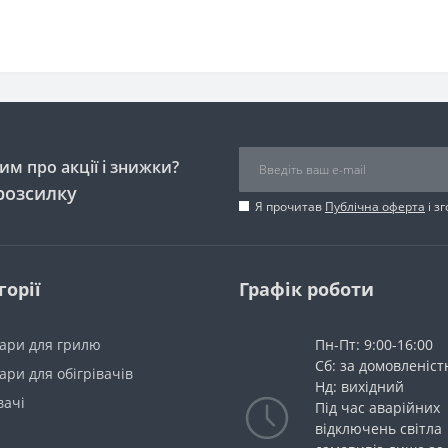
м про акції і знижки?
розсилку
Я прочитав
Публічна оферта
і з
горії
Графік роботи
уари для грилю
Пн-Пт: 9:00-16:00
Сб: за домовленіс
ари для обігрівачів
Нд: вихідний
вачі
Під час аварійних
відключень світла