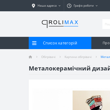
Наша адреса
Графік роботи
Список категорій
Про
Обігрівачі
Картини обігрівачі
Метал
Металокерамічний дизайн