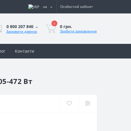
ua
Особистий кабінет
0
0 грн.
0 800 207 840
Зробити замовлення
Замовити дзвінок
лог
Контакти
5-472 Вт