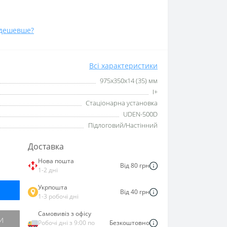
дешевше?
Всі характеристики
975х350х14 (35) мм
I+
Стаціонарна установка
UDEN-500D
Підлоговий/Настінний
Доставка
Нова пошта
Від 80 грн
1-2 дні
Укрпошта
Від 40 грн
1-3 робочі дні
Самовивіз з офісу
И
Робочі дні з 9:00 по
Безкоштовно