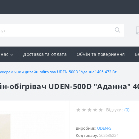
 нас
Доставка та оплата
Обмін та повернення
Б
окерамічний дизайн-обігрівач UDEN-500D "Аданна" 405-472 Вт
-обігрівач UDEN-500D "Аданна" 40
Відгуки:
(0)
Виробник:
UDEN-S
Код товару:
562636224