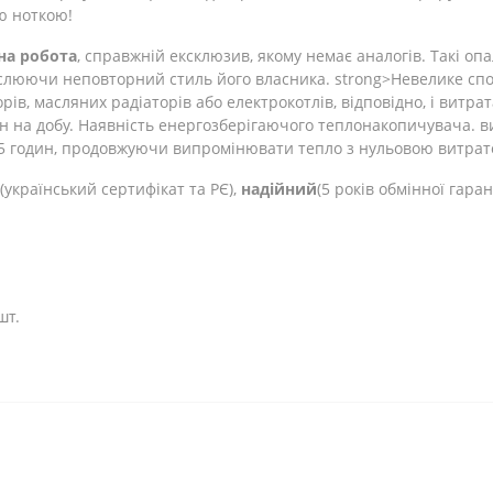
ю ноткою!
на робота
, справжній ексклюзив, якому немає аналогів. Такі о
еслюючи неповторний стиль його власника. strong>Невелике сп
орів, масляних радіаторів або електрокотлів, відповідно, і витра
н на добу. Наявність енергозберігаючого теплонакопичувача. в
5 годин, продовжуючи випромінювати тепло з нульовою витрато
(український сертифікат та РЄ),
надійний
(5 років обмінної гаран
шт.