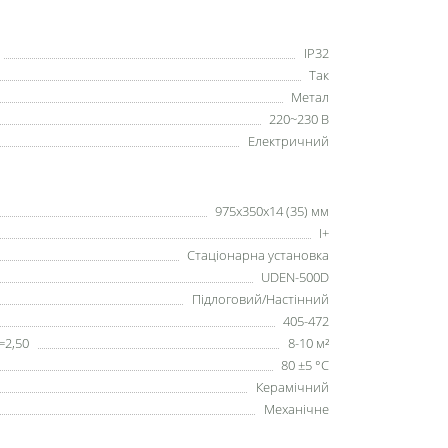
IP32
Так
Метал
220~230 В
Електричний
975х350х14 (35) мм
I+
Стаціонарна установка
UDEN-500D
Підлоговий/Настінний
405-472
=2,50
8-10 м²
80 ±5 °С
Керамічний
Механічне