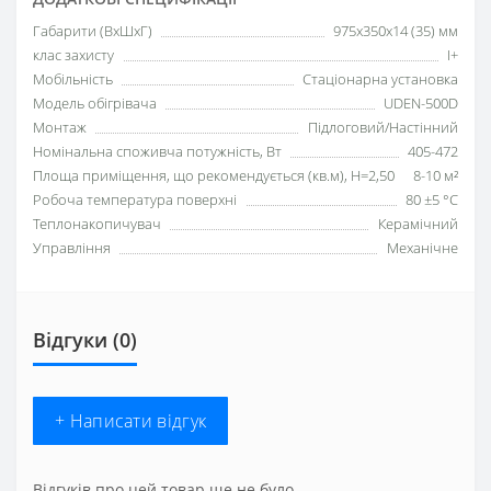
Габарити (ВхШхГ)
975х350х14 (35) мм
клас захисту
I+
Мобільність
Стаціонарна установка
Модель обігрівача
UDEN-500D
Монтаж
Підлоговий/Настінний
Номінальна споживча потужність, Вт
405-472
Площа приміщення, що рекомендується (кв.м), H=2,50
8-10 м²
Робоча температура поверхні
80 ±5 °С
Теплонакопичувач
Керамічний
Управління
Механічне
Відгуки (0)
+ Написати відгук
Відгуків про цей товар ще не було.