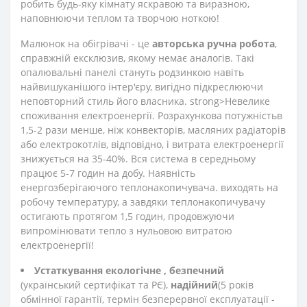
робить будь-яку кімнату яскравою та виразною,
наповнюючи теплом та творчою ноткою!
Малюнок на обігрівачі - це
авторська ручна робота
,
справжній ексклюзив, якому немає аналогів. Такі
опалювальні панелі стануть родзинкою навіть
найвишуканішого інтер'єру, вигідно підкреслюючи
неповторний стиль його власника. strong>Невелике
споживання електроенергії. Розрахункова потужність
в
1,5-2 рази менше, ніж конвекторів, масляних радіаторів
або електрокотлів, відповідно, і витрата електроенергії
знижується на 35-40%. Вся система в середньому
працює 5-7 годин на добу. Наявність
енергозберігаючого теплонакопичувача. виходять на
робочу температуру, а завдяки теплонакопичувачу
остигають протягом 1,5 годин, продовжуючи
випромінювати тепло з нульовою витратою
електроенергії!
Устаткування екологічне
, безпечний
(український сертифікат та РЄ),
надійний
(5 років
обмінної гарантії, термін безперервної експлуатації -