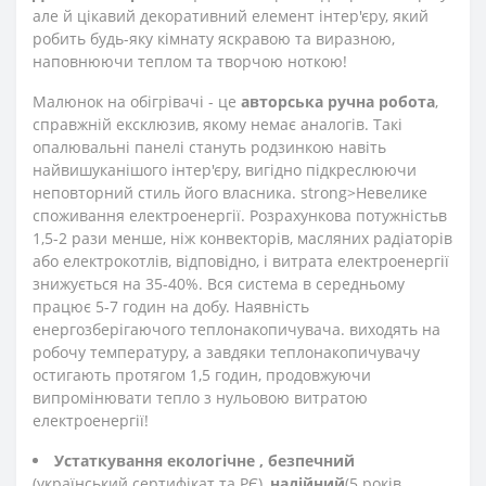
але й цікавий декоративний елемент інтер'єру, який
робить будь-яку кімнату яскравою та виразною,
наповнюючи теплом та творчою ноткою!
Малюнок на обігрівачі - це
авторська ручна робота
,
справжній ексклюзив, якому немає аналогів. Такі
опалювальні панелі стануть родзинкою навіть
найвишуканішого інтер'єру, вигідно підкреслюючи
неповторний стиль його власника. strong>Невелике
споживання електроенергії. Розрахункова потужність
в
1,5-2 рази менше, ніж конвекторів, масляних радіаторів
або електрокотлів, відповідно, і витрата електроенергії
знижується на 35-40%. Вся система в середньому
працює 5-7 годин на добу. Наявність
енергозберігаючого теплонакопичувача. виходять на
робочу температуру, а завдяки теплонакопичувачу
остигають протягом 1,5 годин, продовжуючи
випромінювати тепло з нульовою витратою
електроенергії!
Устаткування екологічне
, безпечний
(український сертифікат та РЄ),
надійний
(5 років