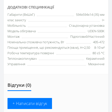
ДОДАТКОВІ СПЕЦИФІКАЦІЇ
Габарити (ВхШхГ)
594х594х14 (35) мм
клас захисту
I+
Мобільність
Стаціонарна установка
Модель обігрівача
UDEN-500K
Монтаж
Підлоговий/Настінний
Номінальна споживча потужність, Вт
405-472
Площа приміщення, що рекомендується (кв.м), H=2,50
8-10 м²
Робоча температура поверхні
80 ±5 °С
Теплонакопичувач
Керамічний
Управління
Механічне
Відгуки (0)
+ Написати відгук