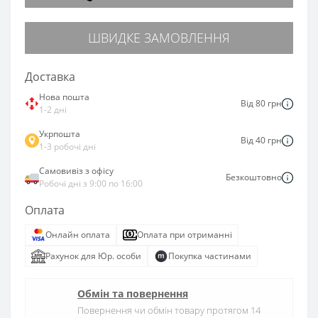
ШВИДКЕ ЗАМОВЛЕННЯ
Доставка
Нова пошта
Від 80 грн
1-2 дні
Укрпошта
Від 40 грн
1-3 робочі дні
Самовивіз з офісу
Безкоштовно
Робочі дні з 9:00 по 16:00
Оплата
Онлайн оплата
Оплата при отриманні
Рахунок для Юр. особи
Покупка частинами
Обмін та повернення
Повернення чи обмін товару протягом 14