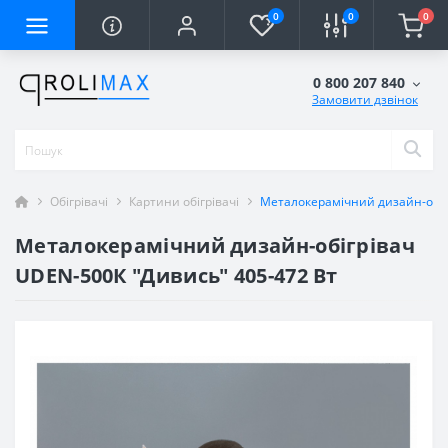
0
0
0
0 800 207 840
Замовити дзвінок
Обігрівачі
Картини обігрівачі
Металокерамічний дизайн-обіг
Металокерамічний дизайн-обігрівач
UDEN-500К "Дивись" 405-472 Вт