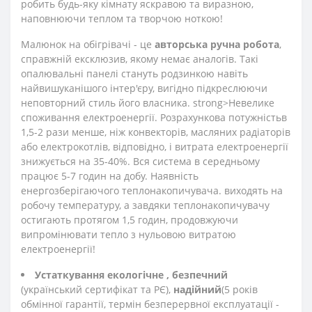
робить будь-яку кімнату яскравою та виразною,
наповнюючи теплом та творчою ноткою!
Малюнок на обігрівачі - це
авторська ручна робота
,
справжній ексклюзив, якому немає аналогів. Такі
опалювальні панелі стануть родзинкою навіть
найвишуканішого інтер'єру, вигідно підкреслюючи
неповторний стиль його власника. strong>Невелике
споживання електроенергії. Розрахункова потужність
в
1,5-2 рази менше, ніж конвекторів, масляних радіаторів
або електрокотлів, відповідно, і витрата електроенергії
знижується на 35-40%. Вся система в середньому
працює 5-7 годин на добу. Наявність
енергозберігаючого теплонакопичувача. виходять на
робочу температуру, а завдяки теплонакопичувачу
остигають протягом 1,5 годин, продовжуючи
випромінювати тепло з нульовою витратою
електроенергії!
Устаткування екологічне
, безпечний
(український сертифікат та РЄ),
надійний
(5 років
обмінної гарантії, термін безперервної експлуатації -