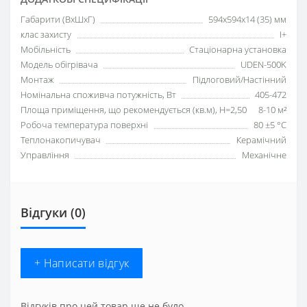
Габарити (ВхШхГ)
594х594х14 (35) мм
клас захисту
I+
Мобільність
Стаціонарна установка
Модель обігрівача
UDEN-500K
Монтаж
Підлоговий/Настінний
Номінальна споживча потужність, Вт
405-472
Площа приміщення, що рекомендується (кв.м), H=2,50
8-10 м²
Робоча температура поверхні
80 ±5 °С
Теплонакопичувач
Керамічний
Управління
Механічне
Відгуки (0)
+ Написати відгук
Відгуків про цей товар ще не було.