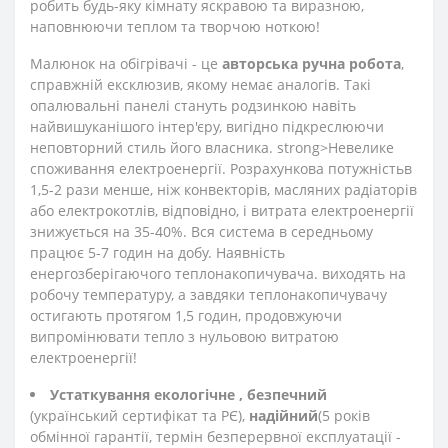
робить будь-яку кімнату яскравою та виразною,
наповнюючи теплом та творчою ноткою!
Малюнок на обігрівачі - це
авторська ручна робота
,
справжній ексклюзив, якому немає аналогів. Такі
опалювальні панелі стануть родзинкою навіть
найвишуканішого інтер'єру, вигідно підкреслюючи
неповторний стиль його власника. strong>Невелике
споживання електроенергії. Розрахункова потужність
в
1,5-2 рази менше, ніж конвекторів, масляних радіаторів
або електрокотлів, відповідно, і витрата електроенергії
знижується на 35-40%. Вся система в середньому
працює 5-7 годин на добу. Наявність
енергозберігаючого теплонакопичувача. виходять на
робочу температуру, а завдяки теплонакопичувачу
остигають протягом 1,5 годин, продовжуючи
випромінювати тепло з нульовою витратою
електроенергії!
Устаткування екологічне
, безпечний
(український сертифікат та РЄ),
надійний
(5 років
обмінної гарантії, термін безперервної експлуатації -