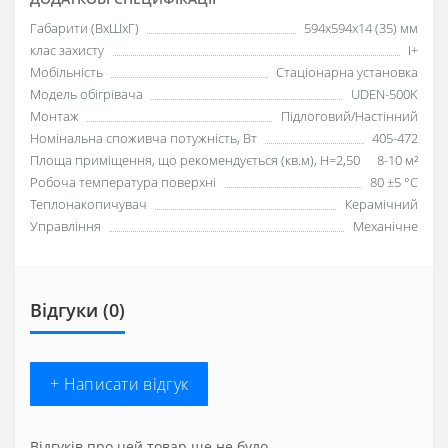
Габарити (ВхШхГ)
594х594х14 (35) мм
клас захисту
I+
Мобільність
Стаціонарна установка
Модель обігрівача
UDEN-500K
Монтаж
Підлоговий/Настінний
Номінальна споживча потужність, Вт
405-472
Площа приміщення, що рекомендується (кв.м), H=2,50
8-10 м²
Робоча температура поверхні
80 ±5 °С
Теплонакопичувач
Керамічний
Управління
Механічне
Відгуки (0)
+ Написати відгук
Відгуків про цей товар ще не було.