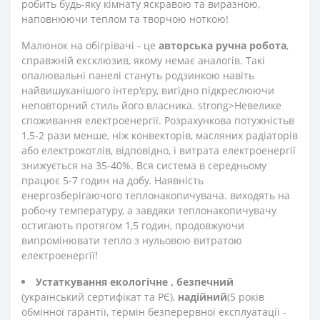
робить будь-яку кімнату яскравою та виразною,
наповнюючи теплом та творчою ноткою!
Малюнок на обігрівачі - це
авторська ручна робота
,
справжній ексклюзив, якому немає аналогів. Такі
опалювальні панелі стануть родзинкою навіть
найвишуканішого інтер'єру, вигідно підкреслюючи
неповторний стиль його власника. strong>Невелике
споживання електроенергії. Розрахункова потужність
в
1,5-2 рази менше, ніж конвекторів, масляних радіаторів
або електрокотлів, відповідно, і витрата електроенергії
знижується на 35-40%. Вся система в середньому
працює 5-7 годин на добу. Наявність
енергозберігаючого теплонакопичувача. виходять на
робочу температуру, а завдяки теплонакопичувачу
остигають протягом 1,5 годин, продовжуючи
випромінювати тепло з нульовою витратою
електроенергії!
Устаткування екологічне
, безпечний
(український сертифікат та РЄ),
надійний
(5 років
обмінної гарантії, термін безперервної експлуатації -