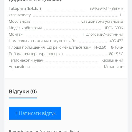
Габарити (ВхШхГ)
594х594х14 (35) мм
клас захисту
I+
Мобільність
Стаціонарна установка
Модель обігрівача
UDEN-500K
Монтаж
Підлоговий/Настінний
Номінальна споживча потужність, Вт
405-472
Площа приміщення, що рекомендується (кв.м), H=2,50
8-10 м²
Робоча температура поверхні
80 ±5 °С
Теплонакопичувач
Керамічний
Управління
Механічне
Відгуки (0)
+ Написати відгук
Відгуків про цей товар ще не було.