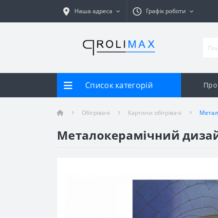
Наша адреса
Графік роботи
Список категорій
Про
Обігрівачі
Картини обігрівачі
Метал
Металокерамічний дизайн