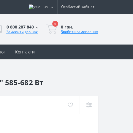
ua
Особистий кабінет
0
0 грн.
0 800 207 840
Зробити замовлення
Замовити дзвінок
лог
Контакти
 585-682 Вт