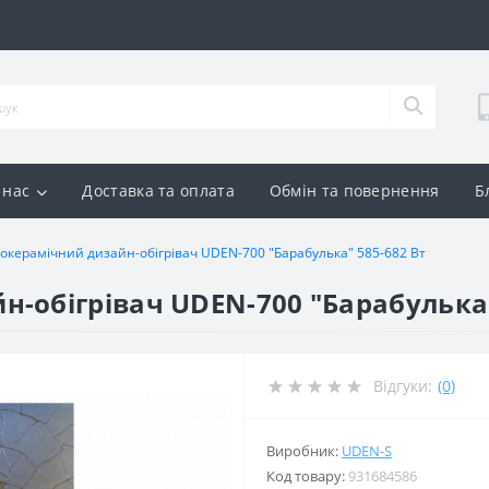
 нас
Доставка та оплата
Обмін та повернення
Б
окерамічний дизайн-обігрівач UDEN-700 "Барабулька" 585-682 Вт
-обігрівач UDEN-700 "Барабулька"
Відгуки:
(0)
Виробник:
UDEN-S
Код товару:
931684586