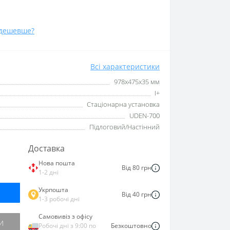
дешевше?
Всі характеристики
978х475х35 мм
I+
Стаціонарна установка
UDEN-700
Підлоговий/Настінний
Доставка
Нова пошта
Від 80 грн
1-2 дні
Укрпошта
Від 40 грн
1-3 робочі дні
Самовивіз з офісу
И
Робочі дні з 9:00 по
Безкоштовно