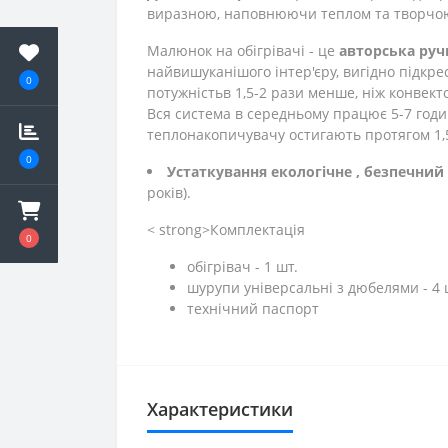
виразною, наповнюючи теплом та творчо
Малюнок на обігрівачі - це
авторська руч
найвишуканішого інтер'єру, вигідно підкр
0
потужність
в 1,5-2 рази менше, ніж конвект
Вся система в середньому працює 5-7 годи
теплонакопичувачу остигають протягом 1,
0
Устаткування екологічне
, безпечний
років).
< strong>Комплектація
0
обігрівач - 1 шт.
шурупи універсальні з дюбелями - 4 
технічний паспорт
Характеристики