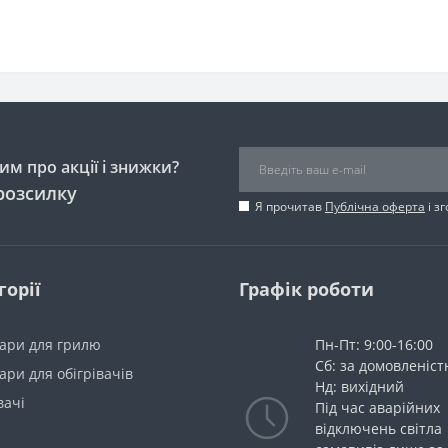
м про акції і знижки?
розсилку
Я прочитав
Публічна оферта
і з
горії
Графік роботи
уари для грилю
Пн-Пт: 9:00-16:00
Сб: за домовленіс
ари для обігрівачів
Нд: вихідний
вачі
Під час аварійних
відключень світла