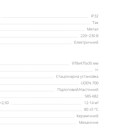
IP32
Так
Метал
220~230 В
Електричний
978х475х35 мм
I+
Стаціонарна установка
UDEN-700
Підлоговий/Настінний
585-682
=2,50
12-14 м²
80 ±5 °С
Керамічний
Механічне