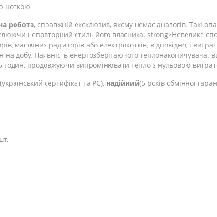
ю ноткою!
на робота
, справжній ексклюзив, якому немає аналогів. Такі о
еслюючи неповторний стиль його власника. strong>Невелике сп
орів, масляних радіаторів або електрокотлів, відповідно, і витра
н на добу. Наявність енергозберігаючого теплонакопичувача. в
5 годин, продовжуючи випромінювати тепло з нульовою витрато
(український сертифікат та РЄ),
надійний
(5 років обмінної гаран
шт.