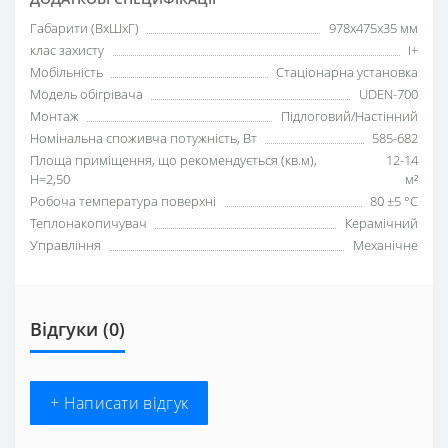
Габарити (ВхШхГ)
978х475х35 мм
клас захисту
I+
Мобільність
Стаціонарна установка
Модель обігрівача
UDEN-700
Монтаж
Підлоговий/Настінний
Номінальна споживча потужність, Вт
585-682
Площа приміщення, що рекомендується (кв.м),
12-14
H=2,50
м²
Робоча температура поверхні
80 ±5 °С
Теплонакопичувач
Керамічний
Управління
Механічне
Відгуки (0)
+ Написати відгук