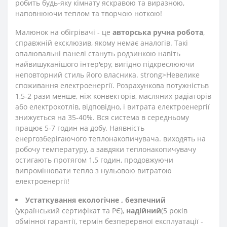
робить будь-яку кімнату яскравою та виразною,
наповнюючи теплом та творчою ноткою!
Малюнок на обігрівачі - це
авторська ручна робота
,
справжній ексклюзив, якому немає аналогів. Такі
опалювальні панелі стануть родзинкою навіть
найвишуканішого інтер'єру, вигідно підкреслюючи
неповторний стиль його власника. strong>Невелике
споживання електроенергії. Розрахункова потужність
в
1,5-2 рази менше, ніж конвекторів, масляних радіаторів
або електрокотлів, відповідно, і витрата електроенергії
знижується на 35-40%. Вся система в середньому
працює 5-7 годин на добу. Наявність
енергозберігаючого теплонакопичувача. виходять на
робочу температуру, а завдяки теплонакопичувачу
остигають протягом 1,5 годин, продовжуючи
випромінювати тепло з нульовою витратою
електроенергії!
Устаткування екологічне
, безпечний
(український сертифікат та РЄ),
надійний
(5 років
обмінної гарантії, термін безперервної експлуатації -