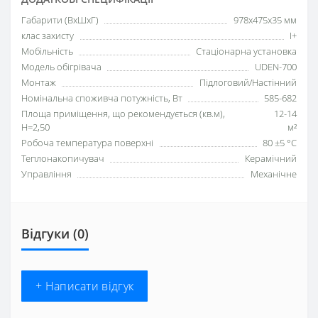
Габарити (ВхШхГ)
978х475х35 мм
клас захисту
I+
Мобільність
Стаціонарна установка
Модель обігрівача
UDEN-700
Монтаж
Підлоговий/Настінний
Номінальна споживча потужність, Вт
585-682
Площа приміщення, що рекомендується (кв.м),
12-14
H=2,50
м²
Робоча температура поверхні
80 ±5 °С
Теплонакопичувач
Керамічний
Управління
Механічне
Відгуки (0)
+ Написати відгук