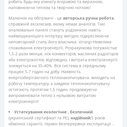
робить будь-яку кімнату яскравою та виразною,
наповнюючи теплом та творчою ноткою!
Малюнок на обігрівачі - це
авторська ручна робота
,
справжній ексклюзив, якому немає аналогів. Такі
опалювальні панелі стануть родзинкою навіть
найвишуканішого інтер'єру, вигідно підкреслюючи
неповторний стиль його власника. strong>Невелике
споживання електроенергії. Розрахункова потужність
в
1,5-2 рази менше, ніж конвекторів, масляних радіаторів
або електрокотлів, відповідно, і витрата електроенергії
знижується на 35-40%. Вся система в середньому
працює 5-7 годин на добу. Наявність
енергозберігаючого теплонакопичувача. виходять на
робочу температуру, а завдяки теплонакопичувачу
остигають протягом 1,5 годин, продовжуючи
випромінювати тепло з нульовою витратою
електроенергії!
Устаткування екологічне
, безпечний
(український сертифікат та РЄ),
надійний
(5 років
обмінної гарантії, термін безперервної експлуатації -