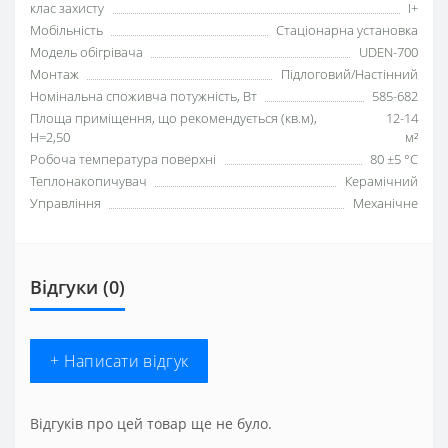
клас захисту
I+
Мобільність
Стаціонарна установка
Модель обігрівача
UDEN-700
Монтаж
Підлоговий/Настінний
Номінальна споживча потужність, Вт
585-682
Площа приміщення, що рекомендується (кв.м),
12-14
H=2,50
м²
Робоча температура поверхні
80 ±5 °С
Теплонакопичувач
Керамічний
Управління
Механічне
Відгуки (0)
+ Написати відгук
Відгуків про цей товар ще не було.