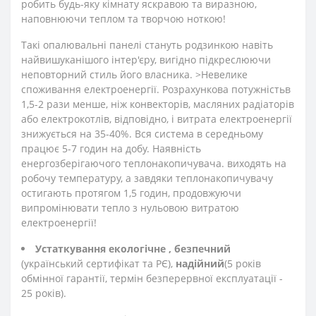
робить будь-яку кімнату яскравою та виразною,
наповнюючи теплом та творчою ноткою!
Такі опалювальні панелі стануть родзинкою навіть
найвишуканішого інтер'єру, вигідно підкреслюючи
неповторний стиль його власника. >Невелике
споживання електроенергії. Розрахункова потужність
в
1,5-2 рази менше, ніж конвекторів, масляних радіаторів
або електрокотлів, відповідно, і витрата електроенергії
знижується на 35-40%. Вся система в середньому
працює 5-7 годин на добу. Наявність
енергозберігаючого теплонакопичувача. виходять на
робочу температуру, а завдяки теплонакопичувачу
остигають протягом 1,5 годин, продовжуючи
випромінювати тепло з нульовою витратою
електроенергії!
Устаткування екологічне
, безпечний
(український сертифікат та РЄ),
надійний
(5 років
обмінної гарантії, термін безперервної експлуатації -
25 років).