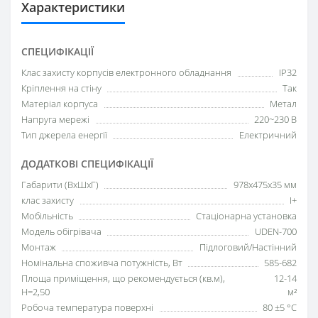
Характеристики
СПЕЦИФІКАЦІЇ
Клас захисту корпусів електронного обладнання
IP32
Кріплення на стіну
Так
Матеріал корпуса
Метал
Напруга мережі
220~230 В
Тип джерела енергії
Електричний
ДОДАТКОВІ СПЕЦИФІКАЦІЇ
Габарити (ВхШхГ)
978х475х35 мм
клас захисту
I+
Мобільність
Стаціонарна установка
Модель обігрівача
UDEN-700
Монтаж
Підлоговий/Настінний
Номінальна споживча потужність, Вт
585-682
Площа приміщення, що рекомендується (кв.м),
12-14
H=2,50
м²
Робоча температура поверхні
80 ±5 °С