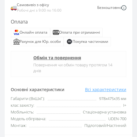
Самовивіз з офісу
Безкоштовно
Робочі дні з 9:00 по 16:00
Оплата
Онлайн оплата
Оплата при отриманні
Рахунок для Юр. особи
Покупка частинами
Обмін та повернення
Повернення чи обмін товару протягом 14
днів
Основні характеристики
Всі характеристики
Габарити (ВхШхГ):
978х475х35 мм
клас захисту:
I+
Мобільність:
Стаціонарна установка
Модель обігрівача:
UDEN-700
Монтаж:
Підлоговий/Настінний