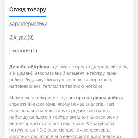
Огляд товару
Характеристики
Відгуки (0)
Питання
(0)
Дизайн-обігрівач
- це вже не просто джерело обігріву,
а й цікавий декоративний елемент інтер'єру, який
робить будь-яку кімнату яскравою та виразною,
наповнюючи її теплом та творчою ноткою!
Малюнок на обігрівачі - це
авторська ручна робота
,
справжній ексклюзив, якому немає аналогів. Такі
опалювальні панелі стануть родзинкою навіть
найвишуканішого інтер'єру, вигідно підкреслюючи
неповторний стиль його власника. Розрахункова
потужність
в 1,5-2 рази менше, ніж конвекторів,
масляних радіаторів або електрокотлів, відповідно, і