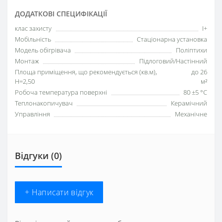
ДОДАТКОВІ СПЕЦИФІКАЦІЇ
клас захисту
I+
Мобільність
Стаціонарна установка
Модель обігрівача
Поліптихи
Монтаж
Підлоговий/Настінний
Площа приміщення, що рекомендується (кв.м),
до 26
H=2,50
м²
Робоча температура поверхні
80 ±5 °С
Теплонакопичувач
Керамічний
Управління
Механічне
Відгуки (0)
+ Написати відгук