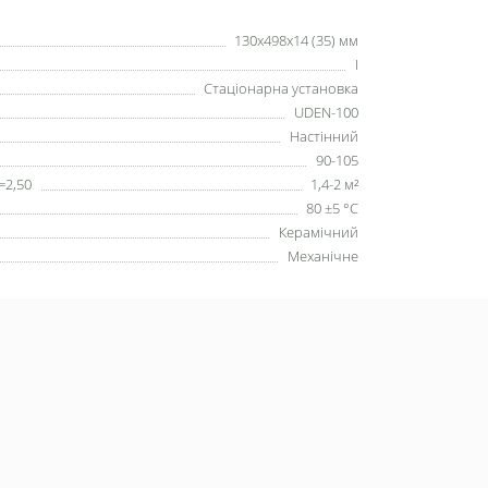
130х498х14 (35) мм
I
Стаціонарна установка
UDEN-100
Настінний
90-105
=2,50
1,4-2 м²
80 ±5 °С
Керамічний
Механічне