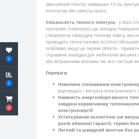
звичайний плінтус заввишки 13 см, монтую
плінтусом або замість нього.
Унікальність теплого плінтуса
- у його с
прогріває (темперує) цю холодну поверхню.
створюючи своєрідну теплову завісу, яка 
проводять тепла назовні (істотно збільшує
особливо, якщо це окремі об'єкти - приватн
справжня знахідка для любителів високих 
0
або вітражними вікнами, які все частіше в
Переваги
0
Невелике споживання електроенер
відповідно, і витрата електроенергії
Наявність енергозберігаючого теп
завдяки керамічному теплонакопи
0
електроенергії!
Устаткування екологічне
(не висуш
років обмінної гарантії, термін без
Легкий та швидкий монтаж
без ш