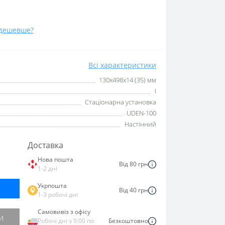
дешевше?
Всі характеристики
130х498х14 (35) мм
I
Стаціонарна установка
UDEN-100
Настінний
Доставка
Нова пошта
Від 80 грн
1-2 дні
Укрпошта
Від 40 грн
1-3 робочі дні
Самовивіз з офісу
И
Робочі дні з 9:00 по
Безкоштовно