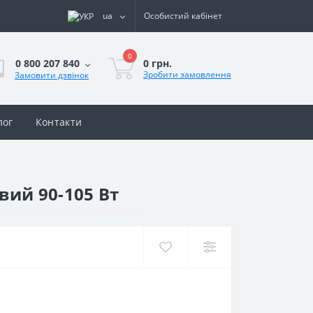
ua
Особистий кабінет
0
0 грн.
0 800 207 840
Зробити замовлення
Замовити дзвінок
лог
Контакти
вий 90-105 Вт