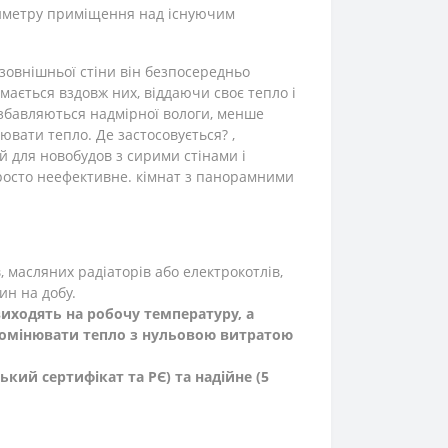
ериметру приміщення над існуючим
зовнішньої стіни він безпосередньо
мається вздовж них, віддаючи своє тепло і
озбавляються надмірної вологи, менше
ювати тепло. Де застосовується? ,
ий для новобудов з сирими стінами і
 просто неефективне. кімнат з панорамними
, масляних радіаторів або електрокотлів,
ин на добу.
иходять на робочу температуру, а
ромінювати тепло з нульовою витратою
ький сертифікат та РЄ) та
надійне
(5