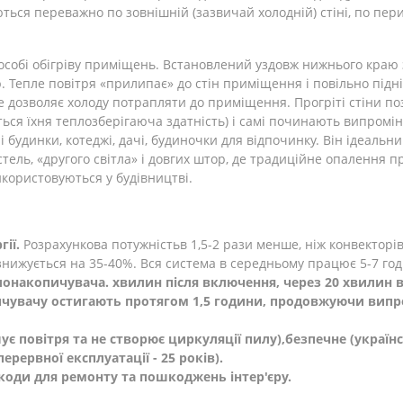
ться переважно по зовнішній (зазвичай холодній) стіні, по п
пособі обігріву приміщень. Встановлений уздовж нижнього краю 
 Тепле повітря «прилипає» до стін приміщення і повільно підні
не дозволяє холоду потрапляти до приміщення. Прогріті стіни п
ться їхня теплозберігаюча здатність) і самі починають випромін
і будинки, котеджі, дачі, будиночки для відпочинку. Він ідеальн
стель, «другого світла» і довгих штор, де традиційне опалення
икористовуються у будівництві.
гії.
Розрахункова потужність
в 1,5-2 рази менше, ніж конвекторів
 знижується на 35-40%. Вся система в середньому працює 5-7 год
лонакопичувача. хвилин після включення, через 20 хвилин в
чувачу остигають протягом 1,5 години, продовжуючи вип
ує повітря та не створює циркуляції пилу),
безпечне
(українс
перервної експлуатації - 25 років).
коди для ремонту та пошкоджень інтер'єру.