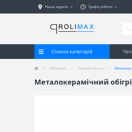
Наша адреса
Графік роботи
Список категорій
Про
Обігрівачі
Теплий плінтус
Металокер
Металокерамічний обігрі