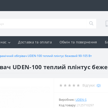
 нас
Доставка та оплата
Обмін та повернення
Б
амічний обігрівач UDEN-100 теплий плінтус бежевий 90-105 Вт
вач UDEN-100 теплий плінтус беже
Відгуки:
(0)
Виробник:
UDEN-S
Код товару:
2125710297