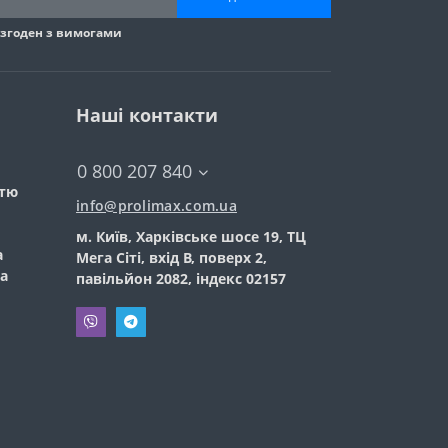
 згоден з вимогами
Наші контакти
0 800 207 840
стю
info@prolimax.com.ua
м. Київ, Харківське шосе 19, ТЦ
а
Мега Сіті, вхід В, поверх 2,
а
павільйон 2082, індекс 02157