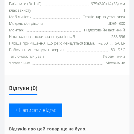
Габарити (ВхШхГ)
975х240х14 (35) мм
клас захисту
I
Мобільність
Стаціонарна установка
Модель обігрівача
UDEN-300
Монтаж
Підлоговий/Настінний
Номінальна споживча потужність, Вт
288-336
Площа приміщення, що рекомендується (кв.м), H=2,50
5-6 м²
Робоча температура поверхні
80 ±5 °С
Теплонакопичувач
Керамічний
Управління
Механічне
Відгуки (0)
+ Написати відгук
Відгуків про цей товар ще не було.