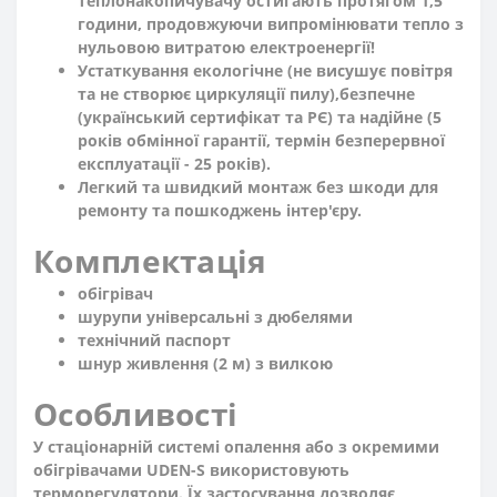
теплонакопичувачу остигають протягом 1,5
години, продовжуючи випромінювати тепло з
нульовою витратою електроенергії!
Устаткування екологічне
(не висушує повітря
та не створює циркуляції пилу),
безпечне
(український сертифікат та РЄ) та
надійне
(5
років обмінної гарантії, термін безперервної
експлуатації - 25 років).
Легкий та швидкий монтаж
без шкоди для
ремонту та пошкоджень інтер'єру.
Комплектація
обігрівач
шурупи універсальні з дюбелями
технічний паспорт
шнур живлення (2 м) з вилкою
Особливості
У стаціонарній системі опалення або з окремими
обігрівачами UDEN-S використовують
терморегулятори. Їх застосування дозволяє