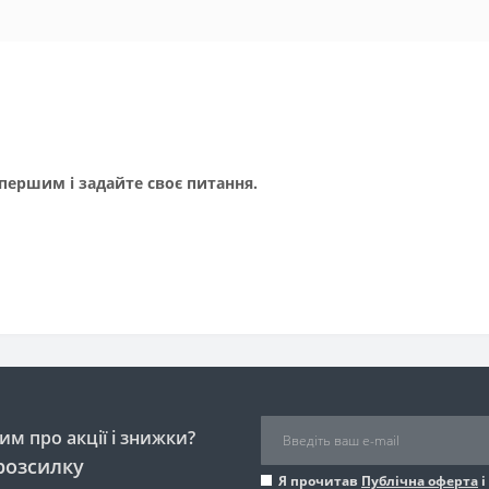
першим і задайте своє питання.
м про акції і знижки?
розсилку
Я прочитав
Публічна оферта
і