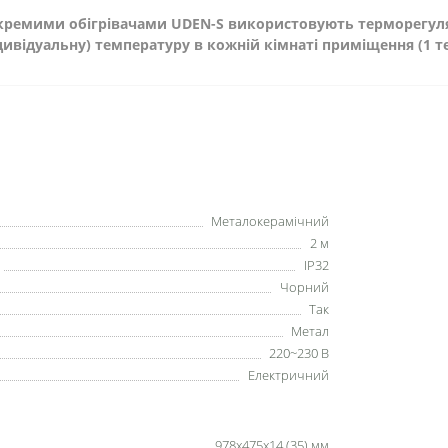
 окремими обігрівачами UDEN-S використовують терморегуля
дивідуальну) температуру в кожній кімнаті приміщення (1 т
Металокерамічний
2 м
IP32
Чорний
Так
Метал
220~230 В
Електричний
978х475х14 (35) мм