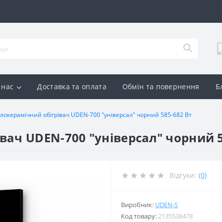
 нас
Доставка та оплата
Обмін та повернення
Б
локерамічний обігрівач UDEN-700 "універсал" чорний 585-682 Вт
вач UDEN-700 "універсал" чорний 5
Відгуки:
(0)
Виробник:
UDEN-S
Код товару:
2135538478