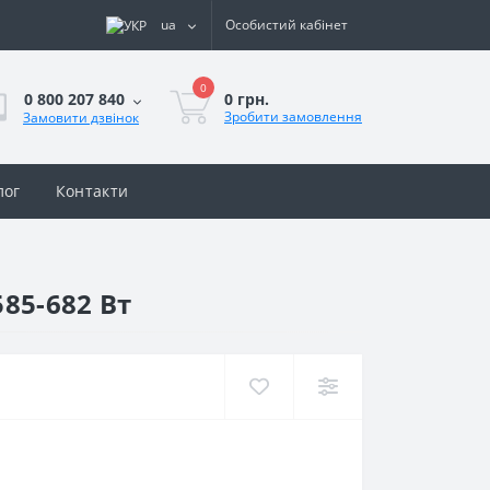
ua
Особистий кабінет
0
0 грн.
0 800 207 840
Зробити замовлення
Замовити дзвінок
лог
Контакти
85-682 Вт