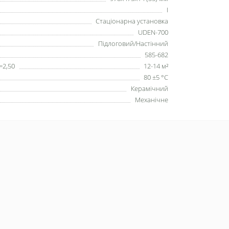
I
Стаціонарна установка
UDEN-700
Підлоговий/Настінний
585-682
=2,50
12-14 м²
80 ±5 °С
Керамічний
Механічне