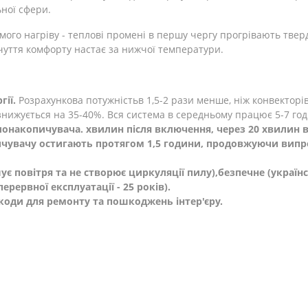
ьної сфери.
го нагріву - теплові промені в першу чергу прогрівають тверді 
чуття комфорту настає за нижчої температури.
гії.
Розрахункова потужність
в 1,5-2 рази менше, ніж конвекторі
 знижується на 35-40%. Вся система в середньому працює 5-7 год
лонакопичувача. хвилин після включення, через 20 хвилин в
чувачу остигають протягом 1,5 години, продовжуючи вип
ує повітря та не створює циркуляції пилу),
безпечне
(українс
перервної експлуатації - 25 років).
коди для ремонту та пошкоджень інтер'єру.