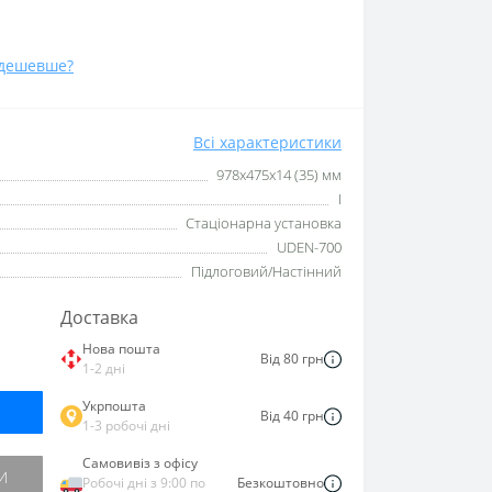
дешевше?
Всі характеристики
978х475х14 (35) мм
I
Стаціонарна установка
UDEN-700
Підлоговий/Настінний
Доставка
Нова пошта
Від 80 грн
1-2 дні
Укрпошта
Від 40 грн
1-3 робочі дні
Самовивіз з офісу
И
Робочі дні з 9:00 по
Безкоштовно