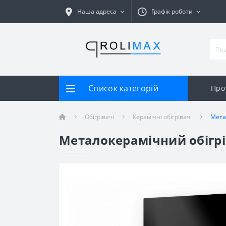
Наша адреса
Графік роботи
Список категорій
Про
Обігрівачі
Керамічні обігрівачі
Мета
Металокерамічний обігрі