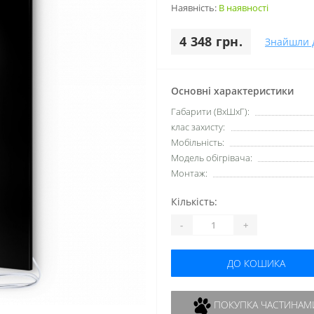
Наявність:
В наявності
4 348 грн.
Знайшли 
Основні характеристики
Габарити (ВхШхГ):
клас захисту:
Мобільність:
Модель обігрівача:
Монтаж:
Кількість:
-
+
ДО КОШИКА
ПОКУПКА ЧАСТИНАМ