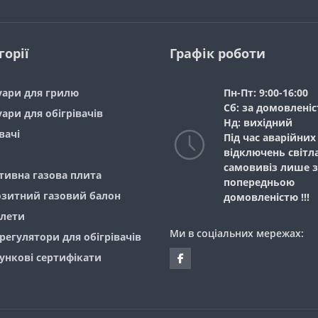
горії
Графік роботи
уари для грилю
Пн-Пт: 9:00-16:00
Сб: за домовлені
ари для обігрівачів
Нд: вихідний
вачі
Під час аварійних
відключень світл
самовивіз лише з
тивна газова плита
попередньою
зитний газовий балон
домовленістю !!!
алети
Ми в соціальних мережах:
регулятори для обігрівачів
ункові сертифікати