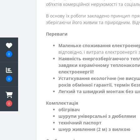
об'єктів комерційної нерухомості та соціал
В основу їх роботи закладено принцип прямо
зберігаючи його живим та природним. Від
Переваги
Маленьке споживання електроенер
відповідно, і витрата електроенергії
0
Наявність енергозберігаючого теп
завдяки керамічному теплонакопи
електроенергії!
Устаткування екологічне
(не висуш
0
років обмінної гарантії, термін без
Легкий та швидкий монтаж
без ш
Комплектація
0
обігрівач
шурупи універсальні з дюбелями
технічний паспорт
шнур живлення (2 м) з вилкою