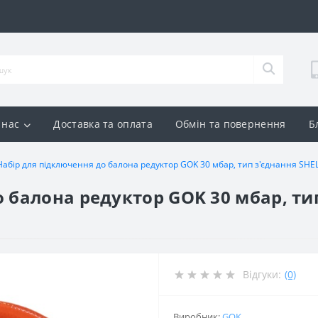
 нас
Доставка та оплата
Обмін та повернення
Б
Набір для підключення до балона редуктор GOK 30 мбар, тип з'єднання SHE
 балона редуктор GOK 30 мбар, тип
Відгуки:
(0)
Виробник:
GOK