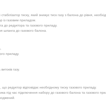
табілізатор тиску, який знижує тиск газу з балона до рівня, необх
ор із газовим приладом.
га до редуктора та газового приладу.
ня шланга до газового балона.
.
ого приладу.
витоків газу.
що редуктор відповідає необхідному тиску газового приладу.
ика під час підключення набору до газового балона та газового при
шкоджений.