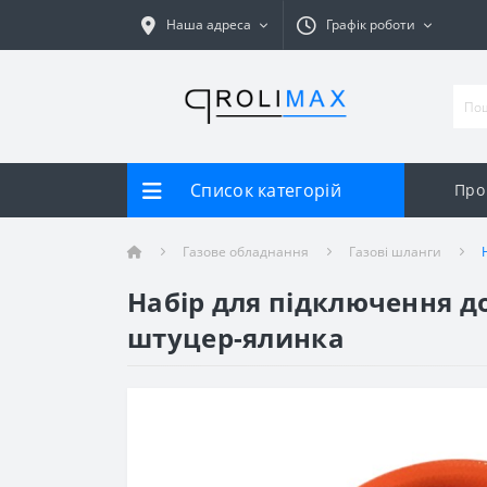
Наша адреса
Графік роботи
Список категорій
Про
Газове обладнання
Газові шланги
Набір для підключення до
штуцер-ялинка