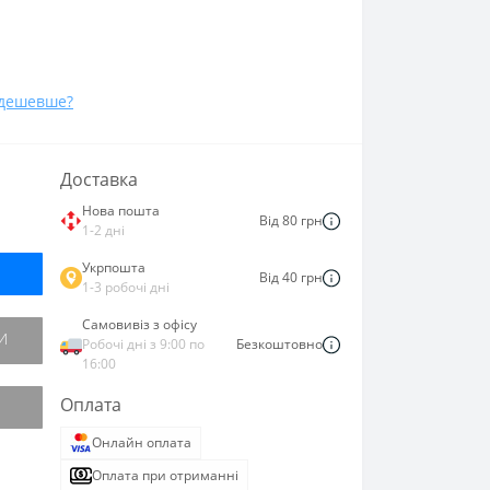
дешевше?
Доставка
Нова пошта
Від 80 грн
1-2 дні
Укрпошта
Від 40 грн
1-3 робочі дні
Самовивіз з офісу
И
Робочі дні з 9:00 по
Безкоштовно
16:00
Оплата
Онлайн оплата
Оплата при отриманні