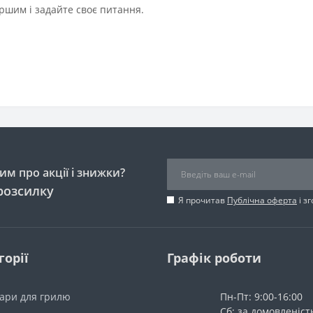
ршим і задайте своє питання.
м про акції і знижки?
розсилку
Я прочитав
Публічна оферта
і з
горії
Графік роботи
уари для грилю
Пн-Пт: 9:00-16:00
Сб: за домовленіс