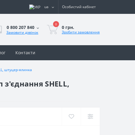
ua
Особистий кабінет
0
0 грн.
0 800 207 840
Зробити замовлення
Замовити дзвінок
лог
Контакти
LL, штуцер-ялинка
 з'єднання SHELL,