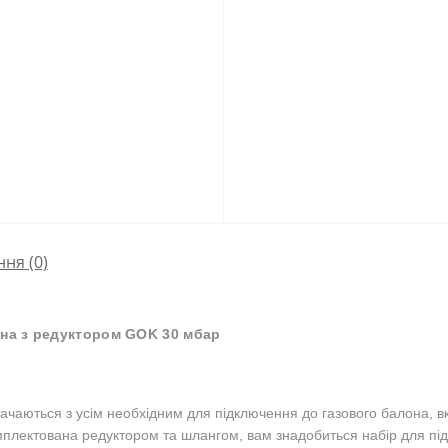
ння
(0)
она з редуктором GOK 30 мбар
остачаються з усім необхідним для підключення до газового балона,
комплектована редуктором та шлангом, вам знадобиться набір для пі