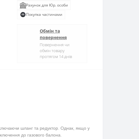
Рахунок для Юр. особи
Покупка частинами
Обмін та
повернення
Повернення чи
обмін товару
протягом 14 днів
 включаючи шланг та редуктор.
Однак, якщо у
дключення до газового балона.