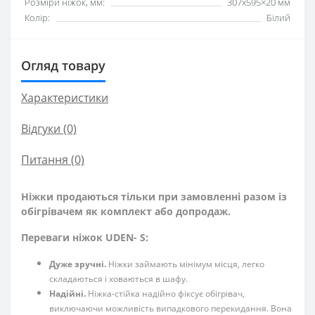
Розміри ніжок, мм:
307х595×20 мм
Колір:
Білий
Огляд товару
Характеристики
Відгуки (0)
Питання
(0)
Ніжки продаються тільки при замовленні разом із
обігрівачем як комплект або допродаж.
Переваги ніжок UDEN- S:
Дуже зручні.
Ніжки займають мінімум місця, легко
складаються і ховаються в шафу.
Надійні.
Ніжка-стійка надійно фіксує обігрівач,
виключаючи можливість випадкового перекидання. Вона