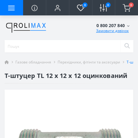
0
0
0
0 800 207 840
Замовити дзвінок
Газове обладнання
Перехідники, фітінги та аксесуари
T-шту
T-штуцер TL 12 x 12 x 12 оцинкований