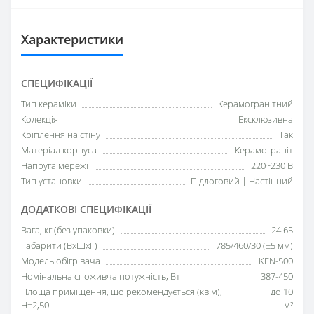
Характеристики
СПЕЦИФІКАЦІЇ
Тип кераміки
Керамогранітний
Колекція
Ексклюзивна
Кріплення на стіну
Так
Матеріал корпуса
Керамограніт
Напруга мережі
220~230 В
Тип установки
Підлоговий | Настінний
ДОДАТКОВІ СПЕЦИФІКАЦІЇ
Вага, кг (без упаковки)
24.65
Габарити (ВхШхГ)
785/460/30 (±5 мм)
Модель обігрівача
KEN-500
Номінальна споживча потужність, Вт
387-450
Площа приміщення, що рекомендується (кв.м),
до 10
H=2,50
м²