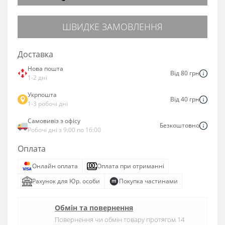
ШВИДКЕ ЗАМОВЛЕННЯ
Доставка
Нова пошта
Від 80 грн
1-2 дні
Укрпошта
Від 40 грн
1-3 робочі дні
Самовивіз з офісу
Безкоштовно
Робочі дні з 9:00 по 16:00
Оплата
Онлайн оплата
Оплата при отриманні
Рахунок для Юр. особи
Покупка частинами
Обмін та повернення
Повернення чи обмін товару протягом 14