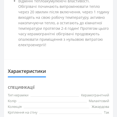
Відмінні теплоакумулюючі властивості.
Обігрівачі починають випромінювати тепло
через 20 хвилин після включення, через 1 годину
виходять на свою робочу температуру, активно
накопичуючи тепло, а остигають до кімнатної
температури протягом 2-4 годин! Протягом цього
часу керамогранітні обігрівачі продовжують
опалювати приміщення з нульовою витратою
електроенергії!
Характеристики
СПЕЦИФІКАЦІЇ
Тип кераміки
Керамогранітний
Колір
Малахітовий
Колекція
Жакардова
Кріплення на стіну
Так