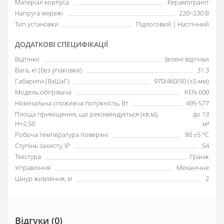
Матеріал корпуса
Керамограніт
Напруга мережі
220~230 В
Тип установки
Підлоговий | Настінний
ДОДАТКОВІ СПЕЦИФІКАЦІЇ
Відтінки
Зелені відтінки
Вага, кг (без упаковки)
31.3
Габарити (ВхШхГ)
970/460/30 (±5 мм)
Модель обігрівача
KEN-600
Номінальна споживча потужність, Вт
495-577
Площа приміщення, що рекомендується (кв.м),
до 13
H=2,50
м²
Робоча температура поверхні
80 ±5 °С
Ступінь захисту, IP
54
Текстура
Гранж
Управління
Механічне
Шнур живлення, м
2
Відгуки (0)