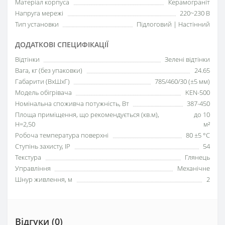
Матеріал корпуса
Керамограніт
Напруга мережі
220~230 В
Тип установки
Підлоговий | Настінний
ДОДАТКОВІ СПЕЦИФІКАЦІЇ
Відтінки
Зелені відтінки
Вага, кг (без упаковки)
24.65
Габарити (ВхШхГ)
785/460/30 (±5 мм)
Модель обігрівача
KEN-500
Номінальна споживча потужність, Вт
387-450
Площа приміщення, що рекомендується (кв.м),
до 10
H=2,50
м²
Робоча температура поверхні
80 ±5 °С
Ступінь захисту, IP
54
Текстура
Глянець
Управління
Механічне
Шнур живлення, м
2
Відгуки (0)