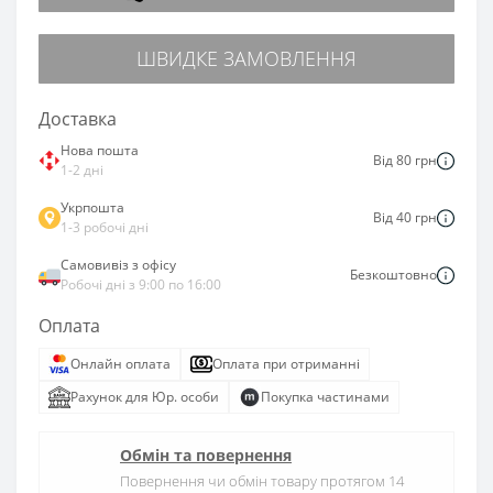
ШВИДКЕ ЗАМОВЛЕННЯ
Доставка
Нова пошта
Від 80 грн
1-2 дні
Укрпошта
Від 40 грн
1-3 робочі дні
Самовивіз з офісу
Безкоштовно
Робочі дні з 9:00 по 16:00
Оплата
Онлайн оплата
Оплата при отриманні
Рахунок для Юр. особи
Покупка частинами
Обмін та повернення
Повернення чи обмін товару протягом 14