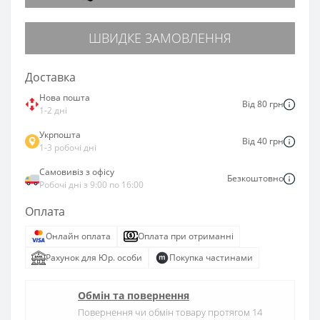
ШВИДКЕ ЗАМОВЛЕННЯ
Доставка
Нова пошта
Від 80 грн
1-2 дні
Укрпошта
Від 40 грн
1-3 робочі дні
Самовивіз з офісу
Безкоштовно
Робочі дні з 9:00 по 16:00
Оплата
Онлайн оплата
Оплата при отриманні
Рахунок для Юр. особи
Покупка частинами
Обмін та повернення
Повернення чи обмін товару протягом 14