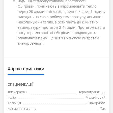
Відмінні теплоакумулюючі властивості.
Обігрівачі починають випромінювати тепло
через 20 хвилин після включення, через 1 годину
виходять на свою робочу температуру, активно
накопичуючи тепло, а остигають до кімнатної
температури протягом 2-4 годин! Протягом цього
часу керамогранітні обігрівачі продовжують
опалювати приміщення з нульовою витратою
електроенергії!
Характеристики
СПЕЦИФІКАЦІЇ
Тип кераміки
Керамогранітний
Колір
Малахітовий
Колекція
Жакардова
Кріплення на стіну
Так