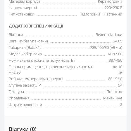
Матеріал корпуса
Керамограніт
Напруга мережі
220~230 В
Тип установки
Підлоговий | Настінний
ДОДАТКОВІ СПЕЦИФІКАЦІЇ
Відтінки
Зелені відтінки
Вага, кг (без упаковки)
24.65
Габарити (ВхШхГ)
785/460/30 (±5 мм)
Модель обігрівача
KEN-500
Номінальна споживча потужність, Вт
387-450
Площа приміщення, що рекомендується (кв.м),
до 10
H=2,50
м²
Робоча температура поверхні
80 ±5 °С
Ступінь захисту, IP
54
Текстура
Полотно
Управління
Механічне
Шнур живлення, м
2
Відгуки (0)