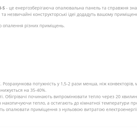
-S
- це енергозберігаюча опалювальна панель та справжня зна
 та незвичайні конструкторські ідеї додадуть вашому приміщен
о опалення різних приміщень.
Розрахункова потужність у 1,5-2 рази менша, ніж конвекторів, 
 знижується на 35-40%.
ті. Обігрівачі починають випромінювати тепло через 20 хвилин
 накопичуючи тепло, а остигають до кімнатної температури про
ють опалювати приміщення з нульовою витратою електроенергії