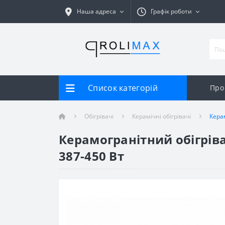
Наша адреса
Графік роботи
Список категорій
Про
Обігрівачі
Керамічні обігрівачі
Кера
Керамогранітний обігріва
387-450 Вт