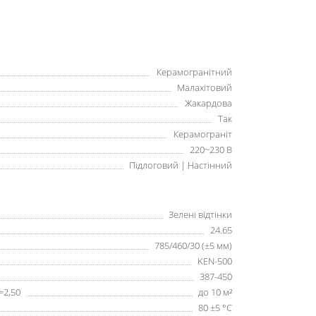
Керамогранітний
Малахітовий
Жакардова
Так
Керамограніт
220~230 В
Підлоговий | Настінний
Зелені відтінки
24.65
785/460/30 (±5 мм)
KEN-500
387-450
=2,50
до 10 м²
80 ±5 °С