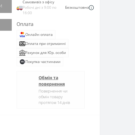
Самовивіз з офісу
И
Робочі дні з 9:00 по
Безкоштовно
16:00
Оплата
Онлайн оплата
Оплата при отриманні
Рахунок для Юр. особи
Покупка частинами
Обмін та
повернення
Повернення чи
обмін товару
протягом 14 днів