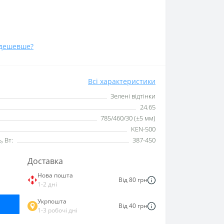
дешевше?
Всі характеристики
Зелені відтінки
24.65
785/460/30 (±5 мм)
KEN-500
 Вт:
387-450
Доставка
Нова пошта
Від 80 грн
1-2 дні
Укрпошта
Від 40 грн
1-3 робочі дні