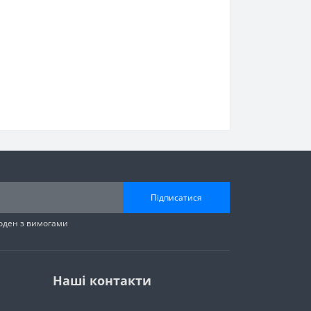
Підписатися
годен з вимогами
Наші контакти