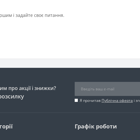
ршим і задайте своє питання.
м про акції і знижки?
розсилку
Я прочитав
Публічна оферта
і з
горії
Графік роботи