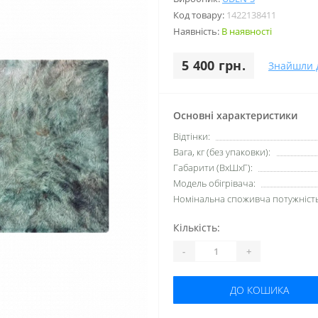
Код товару:
1422138411
Наявність:
В наявності
5 400 грн.
Знайшли 
Основні характеристики
Відтінки:
Вага, кг (без упаковки):
Габарити (ВхШхГ):
Модель обігрівача:
Номінальна споживча потужність,
Кількість:
-
+
ДО КОШИКА