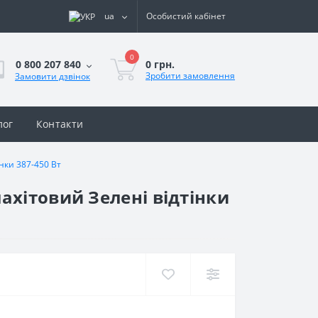
ua
Особистий кабінет
0
0 грн.
0 800 207 840
Зробити замовлення
Замовити дзвінок
лог
Контакти
нки 387-450 Вт
ахітовий Зелені відтінки