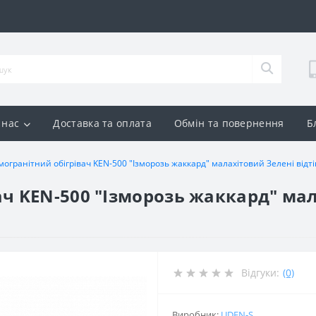
 нас
Доставка та оплата
Обмін та повернення
Б
могранітний обігрівач KEN-500 "Ізморозь жаккард" малахітовий Зелені відті
ч KEN-500 "Ізморозь жаккард" мал
Відгуки:
(0)
Виробник:
UDEN-S