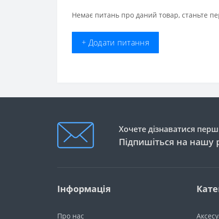
Немає питань про даний товар, станьте пе
+ Додати питання
Хочете дізнаватися перши
Підпишіться на нашу 
Інформація
Кате
Про нас
Аксес