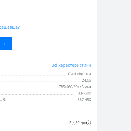
дешевше?
сть
Всі характеристики
Сині відтінки
24.65
785/460/30 (±5 мм)
KEN-500
 Вт:
387-450
Від 80 грн