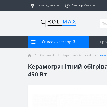
Наша адреса
Графік роботи
Список категорій
Про
Обігрівачі
Керамічні обігрівачі
Кера
Керамогранітний обігріва
450 Вт