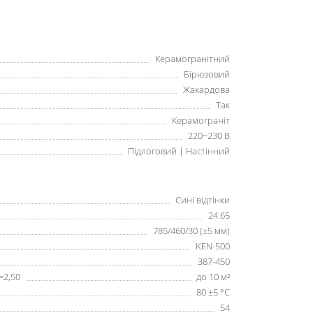
Керамогранітний
Бірюзовий
Жакардова
Так
Керамограніт
220~230 В
Підлоговий | Настінний
Сині відтінки
24.65
785/460/30 (±5 мм)
KEN-500
387-450
=2,50
до 10 м²
80 ±5 °С
54