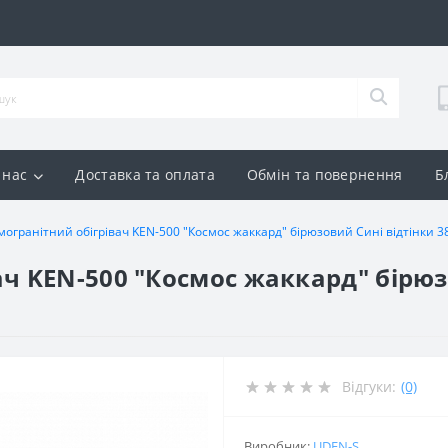
 нас
Доставка та оплата
Обмін та повернення
Б
могранітний обігрівач KEN-500 "Космос жаккард" бірюзовий Сині відтінки 3
ч KEN-500 "Космос жаккард" бірюзо
Відгуки:
(0)
Виробник:
UDEN-S