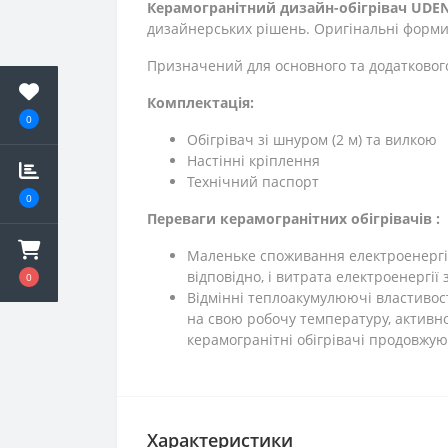
Керамогранітний дизайн-обігрівач UDEN
дизайнерських рішень. Оригінальні форми
Призначений для основного та додатковог
Комплектація:
0
Обігрівач зі шнуром (2 м) та вилкою
Настінні кріплення
Технічний паспорт
0
Переваги керамогранітних обігрівачів :
Маленьке споживання електроенергії.
відповідно, і витрата електроенергії
0
Відмінні теплоакумулюючі властивос
на свою робочу температуру, активно
керамогранітні обігрівачі продовжу
Характеристики