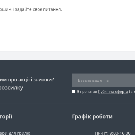
ршим і задайте своє питання.
м про акції і знижки?
розсилку
Я прочитав
Публічна оферта
і з
горії
Графік роботи
уари для грилю
Пн-Пт: 9:00-16:00