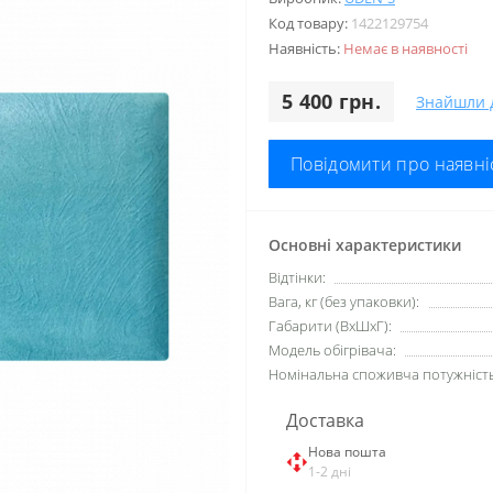
Код товару:
1422129754
Наявність:
Немає в наявності
5 400 грн.
Знайшли 
Повідомити про наявні
Основні характеристики
Відтінки:
Вага, кг (без упаковки):
Габарити (ВхШхГ):
Модель обігрівача:
Номінальна споживча потужність,
Доставка
Нова пошта
1-2 дні