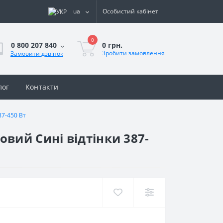
ua
Особистий кабінет
0
0 грн.
0 800 207 840
Зробити замовлення
Замовити дзвінок
лог
Контакти
87-450 Вт
вий Сині відтінки 387-