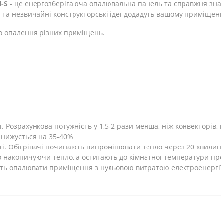
-S
- це енергозберігаюча опалювальна панель та справжня зна
 та незвичайні конструкторські ідеї додадуть вашому приміщен
о опалення різних приміщень.
 Розрахункова потужність у 1,5-2 рази менша, ніж конвекторів, 
 знижується на 35-40%.
ті. Обігрівачі починають випромінювати тепло через 20 хвилин
 накопичуючи тепло, а остигають до кімнатної температури про
ють опалювати приміщення з нульовою витратою електроенергії