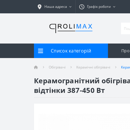
Наша адреса
Графік роботи
Список категорій
Про
Обігрівачі
Керамічні обігрівачі
Кера
Керамогранітний обігрів
відтінки 387-450 Вт