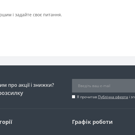
ршим і задайте своє питання.
м про акції і знижки?
розсилку
Я прочитав
Публічна оферта
і з
горії
Графік роботи