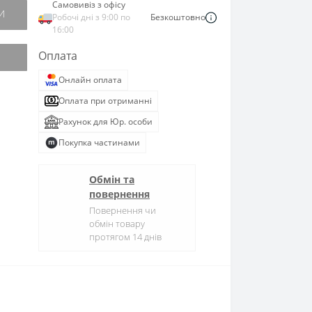
Самовивіз з офісу
И
Робочі дні з 9:00 по
Безкоштовно
16:00
Оплата
Онлайн оплата
Оплата при отриманні
Рахунок для Юр. особи
Покупка частинами
Обмін та
повернення
Повернення чи
обмін товару
протягом 14 днів