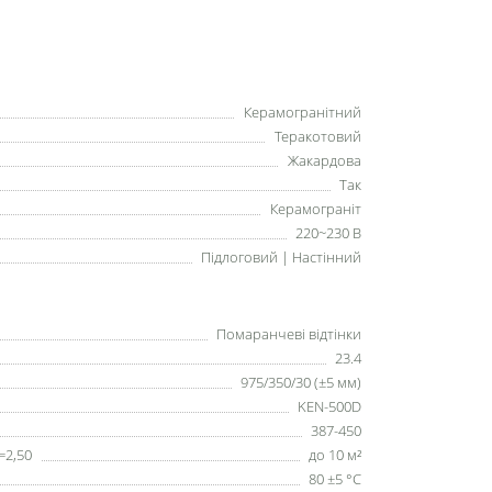
Керамогранітний
Теракотовий
Жакардова
Так
Керамограніт
220~230 В
Підлоговий | Настінний
Помаранчеві відтінки
23.4
975/350/30 (±5 мм)
KEN-500D
387-450
=2,50
до 10 м²
80 ±5 °С