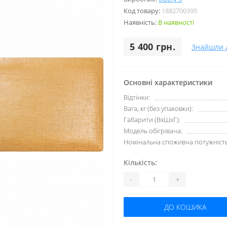
Код товару:
1882700395
Наявність:
В наявності
5 400 грн.
Знайшли 
Основні характеристики
Відтінки:
Вага, кг (без упаковки):
Габарити (ВхШхГ):
Модель обігрівача:
Номінальна споживча потужність,
Кількість:
-
+
ДО КОШИКА