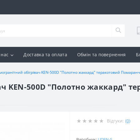
 нас
Доставка та оплата
Обмін та повернення
Б
могранітний обігрівач KEN-500D "Полотно жаккард" теракотовий Помаранчев
ач KEN-500D "Полотно жаккард" т
Відгуки:
(0)
Виробник:
UDEN-S