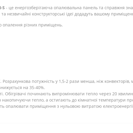
-S
- це енергозберігаюча опалювальна панель та справжня зна
 та незвичайні конструкторські ідеї додадуть вашому приміщен
о опалення різних приміщень.
Розрахункова потужність у 1,5-2 рази менша, ніж конвекторів, 
 знижується на 35-40%.
ті. Обігрівачі починають випромінювати тепло через 20 хвилин
 накопичуючи тепло, а остигають до кімнатної температури про
ють опалювати приміщення з нульовою витратою електроенергії