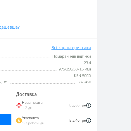
дешевше?
Всі характеристики
Помаранчеві відтінки
23.4
975/350/30 (±5 мм)
KEN-500D
 Вт:
387-450
Доставка
Нова пошта
Від 80 грн
1-2 дні
Укрпошта
Від 40 грн
1-3 робочі дні