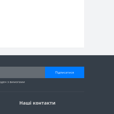
Підписатися
годен з вимогами
Наші контакти