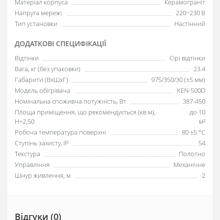
Матеріал корпуса
Керамограніт
Напруга мережі
220~230 В
Тип установки
Настінний
ДОДАТКОВІ СПЕЦИФІКАЦІЇ
Відтінки
Сірі відтінки
Вага, кг (без упаковки)
23.4
Габарити (ВхШхГ)
975/350/30 (±5 мм)
Модель обігрівача
KEN-500D
Номінальна споживча потужність, Вт
387-450
Площа приміщення, що рекомендується (кв.м),
до 10
H=2,50
м²
Робоча температура поверхні
80 ±5 °С
Ступінь захисту, IP
54
Текстура
Полотно
Управління
Механічне
Шнур живлення, м
2
Відгуки (0)