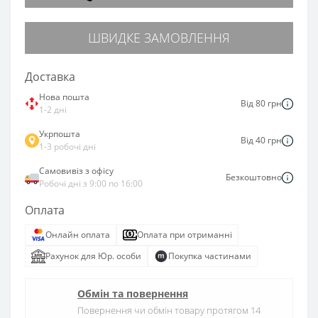
ШВИДКЕ ЗАМОВЛЕННЯ
Доставка
Нова пошта
Від 80 грн
1-2 дні
Укрпошта
Від 40 грн
1-3 робочі дні
Самовивіз з офісу
Безкоштовно
Робочі дні з 9:00 по 16:00
Оплата
Онлайн оплата
Оплата при отриманні
Рахунок для Юр. особи
Покупка частинами
Обмін та повернення
Повернення чи обмін товару протягом 14