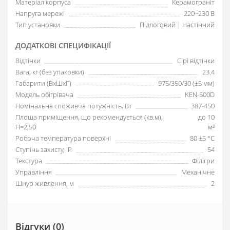
Матеріал корпуса
Керамограніт
Напруга мережі
220~230 В
Тип установки
Підлоговий | Настінний
ДОДАТКОВІ СПЕЦИФІКАЦІЇ
Відтінки
Сірі відтінки
Вага, кг (без упаковки)
23.4
Габарити (ВхШхГ)
975/350/30 (±5 мм)
Модель обігрівача
KEN-500D
Номінальна споживча потужність, Вт
387-450
Площа приміщення, що рекомендується (кв.м),
до 10
H=2,50
м²
Робоча температура поверхні
80 ±5 °С
Ступінь захисту, IP
54
Текстура
Філігри
Управління
Механічне
Шнур живлення, м
2
Відгуки (0)