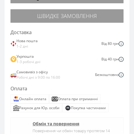
ШВИДКЕ ЗАМОВЛЕННЯ
Доставка
Нова пошта
Від 80 грн
1-2 дні
Укрпошта
Від 40 грн
1-3 робочі дні
Самовивіз з офісу
Безкоштовно
Робочі дні з 9:00 по 16:00
Оплата
Онлайн оплата
Оплата при отриманні
Рахунок для Юр. особи
Покупка частинами
Обмін та повернення
Повернення чи обмін товару протягом 14