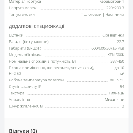
Матеріал корпуса
Керамограніт
Напруга мережі
220~230 В
Тип установки
Підлоговий | Настінний
ДОДАТКОВІ СПЕЦИФІКАЦІЇ
Відтінки
Сірі відтінки
Вага, кг (без упаковки)
22.7
Габарити (ВхШхГ)
600/600/30 (±5 мм)
Модель обігрівача
KEN-500К
Номінальна споживча потужність, Вт
387-450
Площа приміщення, що рекомендується (кв.м),
до 10
H=2,50
м²
Робоча температура поверхні
80 ±5 °С
Ступінь захисту, IP
54
Текстура
Глянець
Управління
Механічне
Шнур живлення, м
2
Відгуки (0)