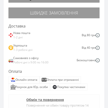
ШВИДКЕ ЗАМОВЛЕННЯ
Доставка
Нова пошта
Від 80 грн
1-2 дні
Укрпошта
Від 40 грн
1-3 робочі дні
Самовивіз з офісу
Безкоштовно
Робочі дні з 9:00 по 16:00
Оплата
Онлайн оплата
Оплата при отриманні
Рахунок для Юр. особи
Покупка частинами
Обмін та повернення
Повернення чи обмін товару протягом 14