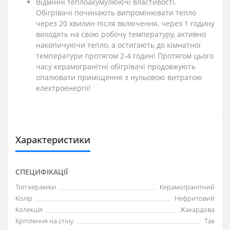
Відмінні теплоакумулюючі властивості.
Обігрівачі починають випромінювати тепло
через 20 хвилин після включення, через 1 годину
виходять на свою робочу температуру, активно
накопичуючи тепло, а остигають до кімнатної
температури протягом 2-4 годин! Протягом цього
часу керамогранітні обігрівачі продовжують
опалювати приміщення з нульовою витратою
електроенергії!
Характеристики
СПЕЦИФІКАЦІЇ
Тип кераміки
Керамогранітний
Колір
Нефритовий
Колекція
Жакардова
Кріплення на стіну
Так