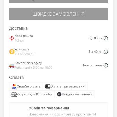
ШВИДКЕ ЗАМОВЛЕННЯ
Доставка
Нова пошта
Від 80 грн
1-2 дні
Укрпошта
Від 40 грн
1-3 робочі дні
Самовивіз з офісу
Безкоштовно
Робочі дні з 9:00 по 16:00
Оплата
Онлайн оплата
Оплата при отриманні
Рахунок для Юр. особи
Покупка частинами
Обмін та повернення
Повернення чи обмін товару протягом 14