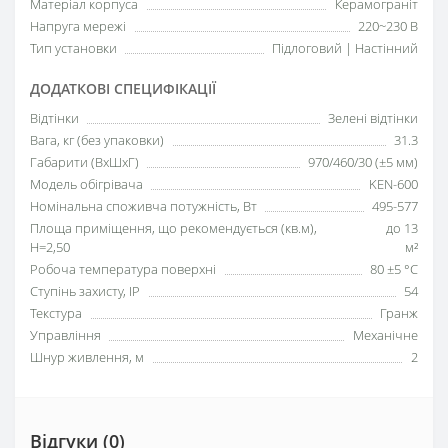
Матеріал корпуса
Керамограніт
Напруга мережі
220~230 В
Тип установки
Підлоговий | Настінний
ДОДАТКОВІ СПЕЦИФІКАЦІЇ
Відтінки
Зелені відтінки
Вага, кг (без упаковки)
31.3
Габарити (ВхШхГ)
970/460/30 (±5 мм)
Модель обігрівача
KEN-600
Номінальна споживча потужність, Вт
495-577
Площа приміщення, що рекомендується (кв.м),
до 13
H=2,50
м²
Робоча температура поверхні
80 ±5 °С
Ступінь захисту, IP
54
Текстура
Гранж
Управління
Механічне
Шнур живлення, м
2
Відгуки (0)