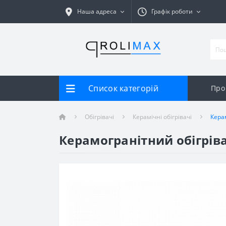
Наша адреса
Графік роботи
Список категорій
Про
Обігрівачі
Керамічні обігрівачі
Кера
Керамогранітний обігріва