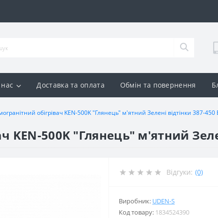
 нас
Доставка та оплата
Обмін та повернення
Б
могранітний обігрівач KEN-500K "Глянець" м'ятний Зелені відтінки 387-450 
ч KEN-500K "Глянець" м'ятний Зелен
Відгуки:
(0)
Виробник:
UDEN-S
Код товару:
1834524390