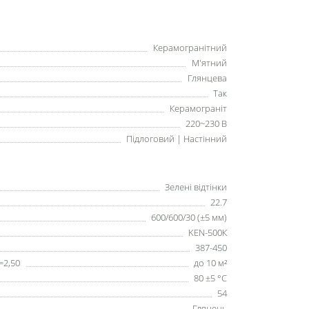
Керамогранітний
М'ятний
Глянцева
Так
Керамограніт
220~230 В
Підлоговий | Настінний
Зелені відтінки
22.7
600/600/30 (±5 мм)
KEN-500К
387-450
=2,50
до 10 м²
80 ±5 °С
54
Глянець