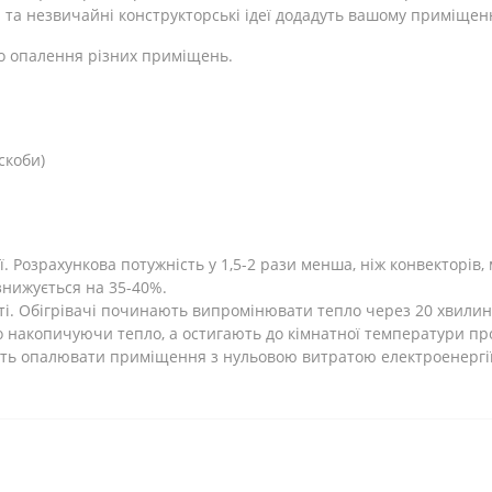
 та незвичайні конструкторські ідеї додадуть вашому приміщен
о опалення різних приміщень.
скоби)
 Розрахункова потужність у 1,5-2 рази менша, ніж конвекторів, 
 знижується на 35-40%.
ті. Обігрівачі починають випромінювати тепло через 20 хвилин
 накопичуючи тепло, а остигають до кімнатної температури про
ють опалювати приміщення з нульовою витратою електроенергії