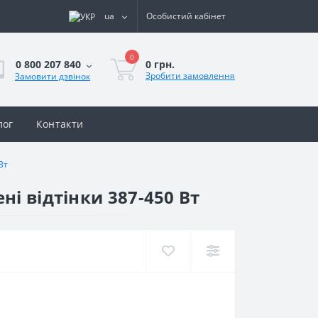
ua
Особистий кабінет
0
0 грн.
0 800 207 840
Зробити замовлення
Замовити дзвінок
лог
Контакти
Вт
і відтінки 387-450 Вт