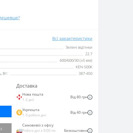
дешевше?
Всі характеристики
Зелені відтінки
22.7
600/600/30 (±5 мм)
KEN-500К
 Вт:
387-450
Доставка
Нова пошта
Від 80 грн
1-2 дні
Укрпошта
Від 40 грн
1-3 робочі дні
Самовивіз з офісу
И
Робочі дні з 9:00 по
Безкоштовно