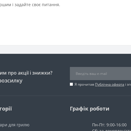
ршим і задайте своє питання.
м про акції і знижки?
розсилку
Я прочитав
Публічна оферта
і з
горії
Графік роботи
уари для грилю
Пн-Пт: 9:00-16:00
Сб: за домовленіс