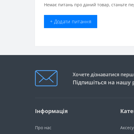
Немає питань про даний товар, станьте пе
+ Додати питання
Хочете дізнаватися перши
Підпишіться на нашу 
Інформація
Кате
Про нас
Аксес