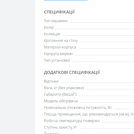
СПЕЦИФІКАЦІЇ
Тип кераміки
Колір
Колекція
Кріплення на стіну
Матеріал корпуса
Напруга мережі
Тип установки
ДОДАТКОВІ СПЕЦИФІКАЦІЇ
Відтінки
Вага, кг (без упаковки)
Габарити (ВхШхГ)
Модель обігрівача
Номінальна споживча потужність, Вт
Площа приміщення, що рекомендується (кв.м), H
Робоча температура поверхні
Ступінь захисту, IP
Текстура