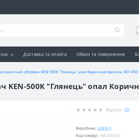
 нас
Доставка та оплата
Обмін та повернення
Б
могранітний обігрівач KEN-500K "Глянець" опал Коричневі відтінки 387-450 
ч KEN-500K "Глянець" опал Коричне
Відгуки:
(0)
Виробник:
UDEN-S
Код товару:
1882652651