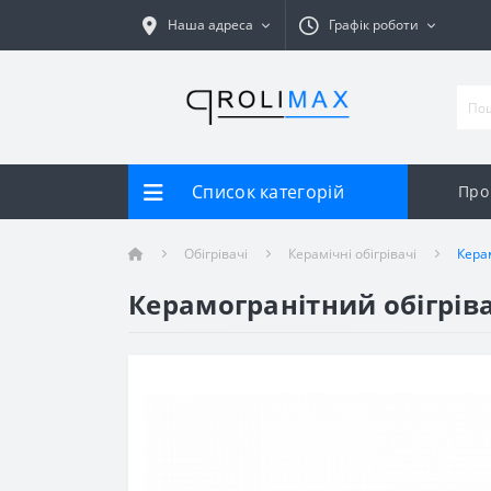
Наша адреса
Графік роботи
Список категорій
Про
Обігрівачі
Керамічні обігрівачі
Кера
Керамогранітний обігріва