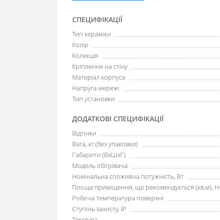
СПЕЦИФІКАЦІЇ
Тип кераміки
Колір
Колекція
Кріплення на стіну
Матеріал корпуса
Напруга мережі
Тип установки
ДОДАТКОВІ СПЕЦИФІКАЦІЇ
Відтінки
Вага, кг (без упаковки)
Габарити (ВхШхГ)
Модель обігрівача
Номінальна споживча потужність, Вт
Площа приміщення, що рекомендується (кв.м), H
Робоча температура поверхні
Ступінь захисту, IP
Текстура