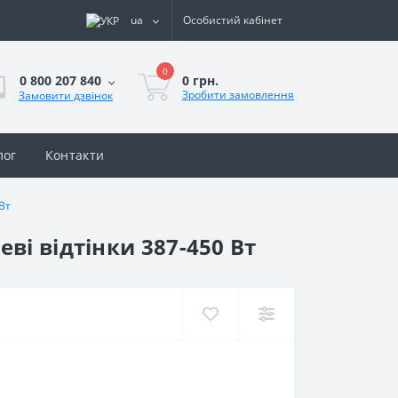
ua
Особистий кабінет
0
0 грн.
0 800 207 840
Зробити замовлення
Замовити дзвінок
лог
Контакти
Вт
ві відтінки 387-450 Вт