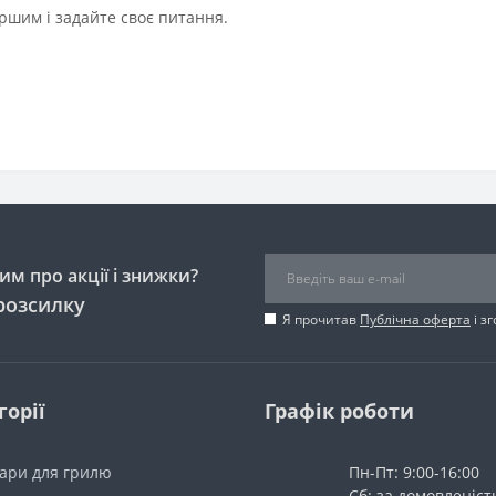
ршим і задайте своє питання.
м про акції і знижки?
розсилку
Я прочитав
Публічна оферта
і з
горії
Графік роботи
уари для грилю
Пн-Пт: 9:00-16:00
Сб: за домовленіс