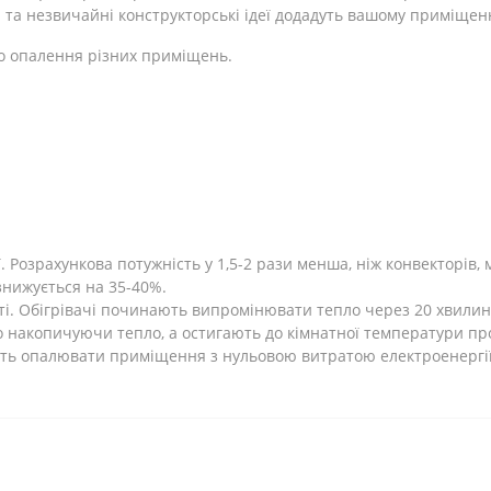
 та незвичайні конструкторські ідеї додадуть вашому приміщен
о опалення різних приміщень.
Розрахункова потужність у 1,5-2 рази менша, ніж конвекторів, 
 знижується на 35-40%.
ті. Обігрівачі починають випромінювати тепло через 20 хвилин
 накопичуючи тепло, а остигають до кімнатної температури про
ють опалювати приміщення з нульовою витратою електроенергії