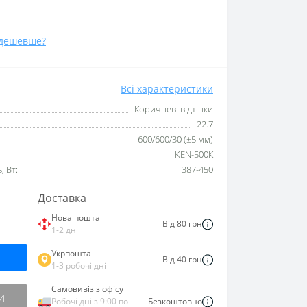
дешевше?
Всі характеристики
Коричневі відтінки
22.7
600/600/30 (±5 мм)
KEN-500К
 Вт:
387-450
Доставка
Нова пошта
Від 80 грн
1-2 дні
Укрпошта
Від 40 грн
1-3 робочі дні
Самовивіз з офісу
И
Робочі дні з 9:00 по
Безкоштовно