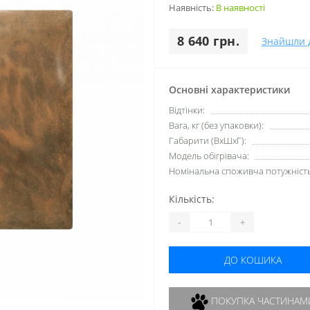
Наявність:
В наявності
8 640 грн.
Знайшли 
Основні характеристики
Відтінки:
Вага, кг (без упаковки):
Габарити (ВхШхГ):
Модель обігрівача:
Номінальна споживча потужність,
Кількість:
-
+
ДО КОШИКА
ПОКУПКА ЧАСТИНАМ