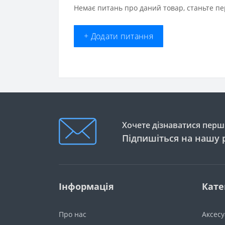
Немає питань про даний товар, станьте пе
+ Додати питання
Хочете дізнаватися перши
Підпишіться на нашу 
Інформація
Кате
Про нас
Аксес