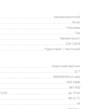
Керамогранітний
Опал
Глянцева
Так
Керамограніт
220~230 В
Підлоговий | Настінний
Коричневі відтінки
22.7
600/600/30 (±5 мм)
KEN-500К
387-450
=2,50
до 10 м²
80 ±5 °С
54
Глянець