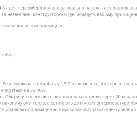
-S
- це енергозберігаюча опалювальна панель та справжня зна
 та незвичайні конструкторські ідеї додадуть вашому приміщен
о опалення різних приміщень.
скоби)
Розрахункова потужність у 1,5-2 рази менша, ніж конвекторів, 
 знижується на 35-40%.
ті. Обігрівачі починають випромінювати тепло через 20 хвилин
 накопичуючи тепло, а остигають до кімнатної температури про
ють опалювати приміщення з нульовою витратою електроенергії