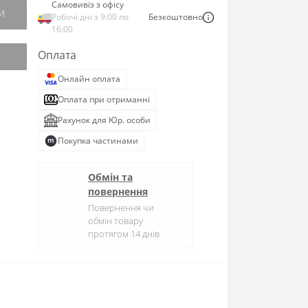
Самовивіз з офісу
И
Робочі дні з 9:00 по
Безкоштовно
16:00
Оплата
Онлайн оплата
Оплата при отриманні
Рахунок для Юр. особи
Покупка частинами
Обмін та
повернення
Повернення чи
обмін товару
протягом 14 днів