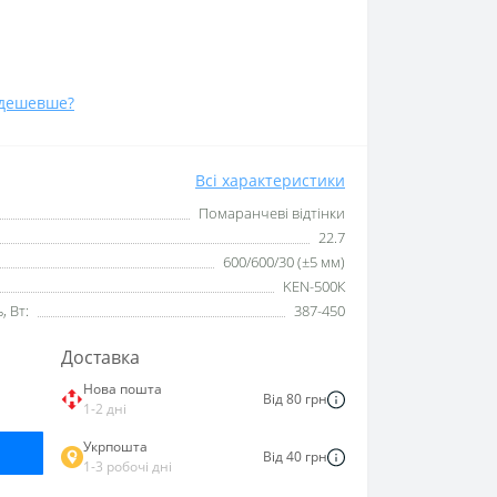
дешевше?
Всі характеристики
Помаранчеві відтінки
22.7
600/600/30 (±5 мм)
KEN-500К
 Вт:
387-450
Доставка
Нова пошта
Від 80 грн
1-2 дні
Укрпошта
Від 40 грн
1-3 робочі дні