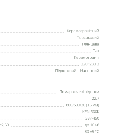
Керамогранітний
Персиковий
Глянцева
Так
Керамограніт
220~230 В
Підлоговий | Настінний
Помаранчеві відтінки
22.7
600/600/30 (±5 мм)
KEN-500К
387-450
=2,50
до 10 м²
80 ±5 °С