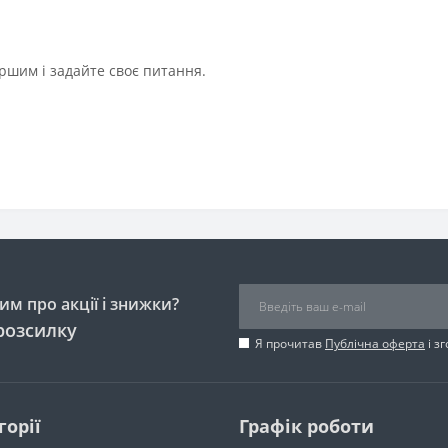
ршим і задайте своє питання.
м про акції і знижки?
розсилку
Я прочитав
Публічна оферта
і з
горії
Графік роботи