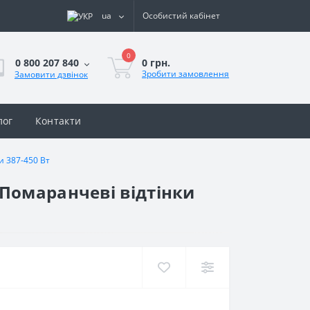
ua
Особистий кабінет
0
0 грн.
0 800 207 840
Зробити замовлення
Замовити дзвінок
лог
Контакти
и 387-450 Вт
 Помаранчеві відтінки