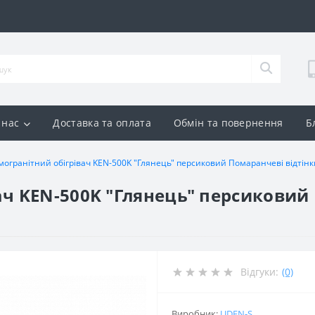
 нас
Доставка та оплата
Обмін та повернення
Б
могранітний обігрівач KEN-500K "Глянець" персиковий Помаранчеві відтінк
ач KEN-500K "Глянець" персиковий
Відгуки:
(0)
Виробник:
UDEN-S