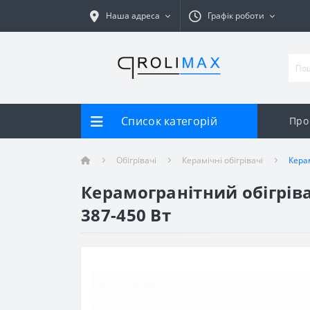
Наша адреса
Графік роботи
Список категорій
Про
Обігрівачі
Керамічні обігрівачі
Кера
Керамогранітний обігрів
387-450 Вт