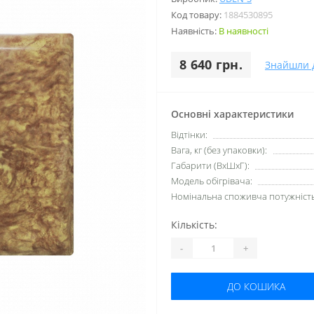
Код товару:
1884530895
Наявність:
В наявності
8 640 грн.
Знайшли 
Основні характеристики
Відтінки:
Вага, кг (без упаковки):
Габарити (ВхШхГ):
Модель обігрівача:
Номінальна споживча потужність,
Кількість:
-
+
ДО КОШИКА