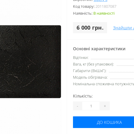
Код товару:
2011807087
Наявність:
В наявності
6 000 грн.
Знайшли 
Основні характеристики
Відтінки:
Вага, кг (без упаковки):
Габарити (ВхШхГ):
Модель обігрівача:
Номінальна споживча потужність,
Кількість:
-
+
ДО КОШИКА