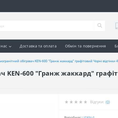
 нас
Доставка та оплата
Обмін та повернення
Б
могранітний обігрівач KEN-600 "Гранж жаккард" графітовий Чорні відтінки 
ч KEN-600 "Гранж жаккард" графіто
Відгуки:
(0)
Виробник:
UDEN-S