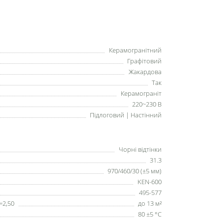
Керамогранітний
Графітовий
Жакардова
Так
Керамограніт
220~230 В
Підлоговий | Настінний
Чорні відтінки
31.3
970/460/30 (±5 мм)
KEN-600
495-577
=2,50
до 13 м²
80 ±5 °С