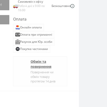
Самовивіз з офісу
И
Робочі дні з 9:00 по
Безкоштовно
16:00
Оплата
Онлайн оплата
Оплата при отриманні
Рахунок для Юр. особи
Покупка частинами
Обмін та
повернення
Повернення чи
обмін товару
протягом 14 днів