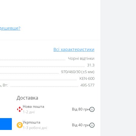
дешевше?
Всі характеристики
Чорні відтінки
31.3
970/460/30 (±5 мм)
KEN-600
 Вт:
495-577
Доставка
Нова пошта
Від 80 грн
1-2 дні
Укрпошта
Від 40 грн
1-3 робочі дні