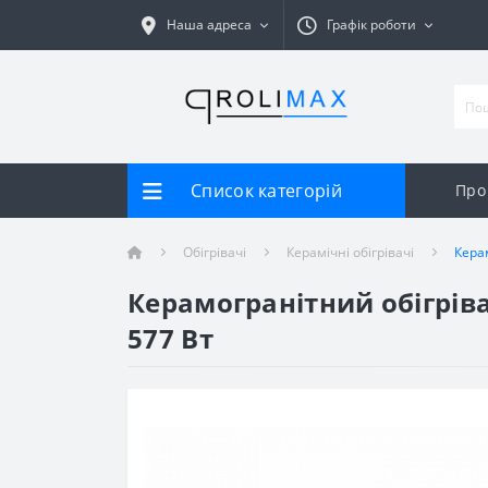
Наша адреса
Графік роботи
Список категорій
Про
Обігрівачі
Керамічні обігрівачі
Кера
Керамогранітний обігріва
577 Вт