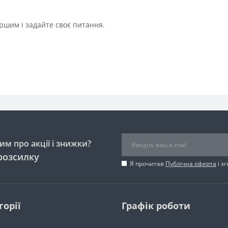
ршим і задайте своє питання.
м про акції і знижки?
розсилку
Я прочитав
Публічна оферта
і з
горії
Графік роботи