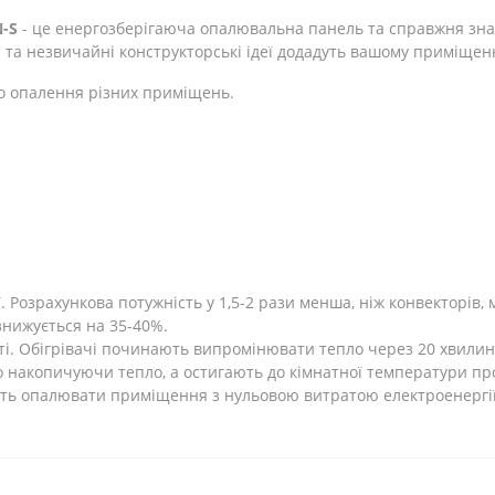
-S
- це енергозберігаюча опалювальна панель та справжня зна
 та незвичайні конструкторські ідеї додадуть вашому приміщен
о опалення різних приміщень.
Розрахункова потужність у 1,5-2 рази менша, ніж конвекторів, 
 знижується на 35-40%.
ті. Обігрівачі починають випромінювати тепло через 20 хвилин
 накопичуючи тепло, а остигають до кімнатної температури про
ють опалювати приміщення з нульовою витратою електроенергії