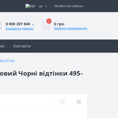
ua
Особистий кабінет
0
0 грн.
0 800 207 840
Зробити замовлення
Замовити дзвінок
лог
Контакти
495-577 Вт
вий Чорні відтінки 495-