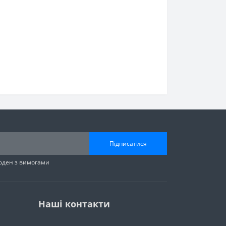
Підписатися
годен з вимогами
Наші контакти