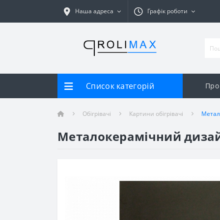
Наша адреса
Графік роботи
Список категорій
Про
Обігрівачі
Картини обігрівачі
Метал
Металокерамічний дизайн