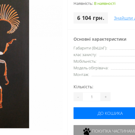
Наявність:
В наявності
6 104 грн.
Знайшли 
Основні характеристики
Габарити (ВхШхГ):
клас захисту:
Мобільність:
Модель обігрівача:
Монтаж:
Кількість:
-
+
ДО КОШИКА
ПОКУПКА ЧАСТИНАМ