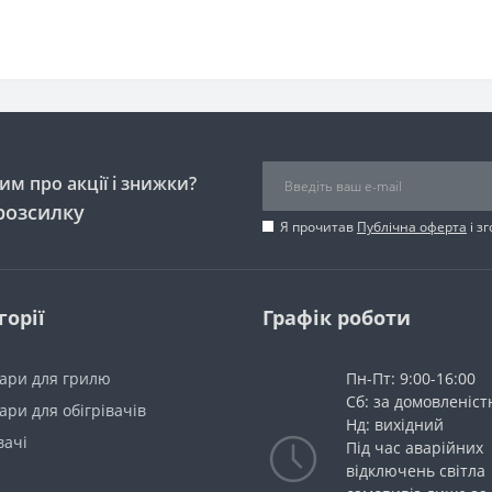
м про акції і знижки?
розсилку
Я прочитав
Публічна оферта
і з
горії
Графік роботи
уари для грилю
Пн-Пт: 9:00-16:00
Сб: за домовленіс
ари для обігрівачів
Нд: вихідний
вачі
Під час аварійних
відключень світла