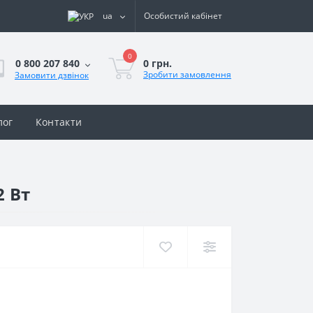
ua
Особистий кабінет
0
0 грн.
0 800 207 840
Зробити замовлення
Замовити дзвінок
лог
Контакти
2 Вт