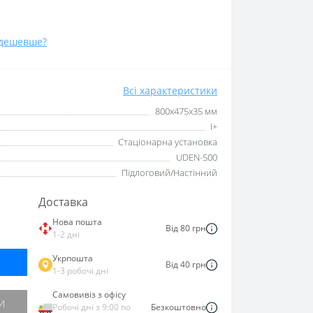
дешевше?
Всі характеристики
800х475х35 мм
I+
Стаціонарна установка
UDEN-500
Підлоговий/Настінний
Доставка
Нова пошта
Від 80 грн
1-2 дні
Укрпошта
Від 40 грн
1-3 робочі дні
Самовивіз з офісу
И
Робочі дні з 9:00 по
Безкоштовно