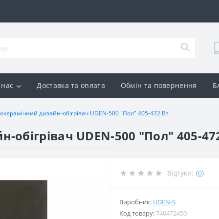
 нас
Доставка та оплата
Обмін та повернення
Б
окерамічний дизайн-обігрівач UDEN-500 "Пол" 405-472 Вт
-обігрівач UDEN-500 "Пол" 405-47
Відгуки:
(0)
Виробник:
UDEN-S
Код товару:
746472450