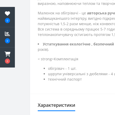
виразною, наповнюючи теплом та творчо
Малюнок на обігрівачі - це
авторська руч
найвишуканішого інтер'єру, вигідно підкр
0
потужність
в 1,5-2 рази менше, ніж конвект
Вся система в середньому працює 5-7 годи
теплонакопичувачу остигають протягом 1,
0
Устаткування екологічне
, безпечний
років).
< strong>Комплектація
0
обігрівач - 1 шт.
шурупи універсальні з дюбелями - 4 
технічний паспорт
Характеристики