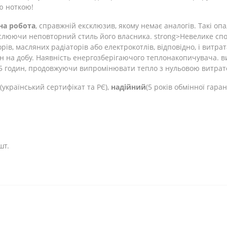
ю ноткою!
на робота
, справжній ексклюзив, якому немає аналогів. Такі о
еслюючи неповторний стиль його власника. strong>Невелике сп
орів, масляних радіаторів або електрокотлів, відповідно, і витра
н на добу. Наявність енергозберігаючого теплонакопичувача. в
5 годин, продовжуючи випромінювати тепло з нульовою витрато
(український сертифікат та РЄ),
надійний
(5 років обмінної гаран
шт.