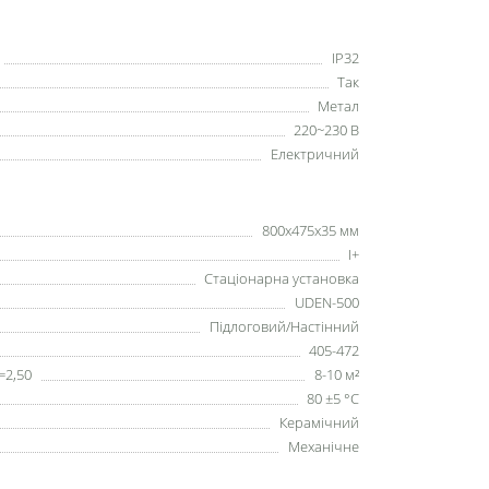
IP32
Так
Метал
220~230 В
Електричний
800х475х35 мм
I+
Стаціонарна установка
UDEN-500
Підлоговий/Настінний
405-472
=2,50
8-10 м²
80 ±5 °С
Керамічний
Механічне