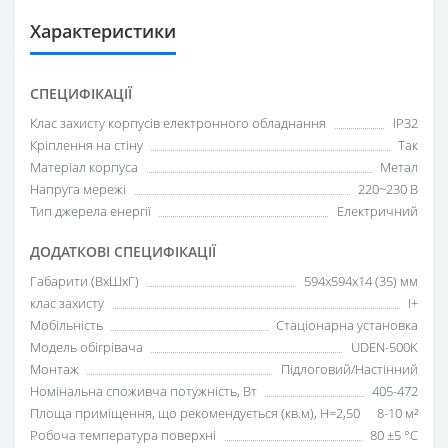
Характеристики
СПЕЦИФІКАЦІЇ
Клас захисту корпусів електронного обладнання
IP32
Кріплення на стіну
Так
Матеріал корпуса
Метал
Напруга мережі
220~230 В
Тип джерела енергії
Електричний
ДОДАТКОВІ СПЕЦИФІКАЦІЇ
Габарити (ВхШхГ)
594х594х14 (35) мм
клас захисту
I+
Мобільність
Стаціонарна установка
Модель обігрівача
UDEN-500K
Монтаж
Підлоговий/Настінний
Номінальна споживча потужність, Вт
405-472
Площа приміщення, що рекомендується (кв.м), H=2,50
8-10 м²
Робоча температура поверхні
80 ±5 °С