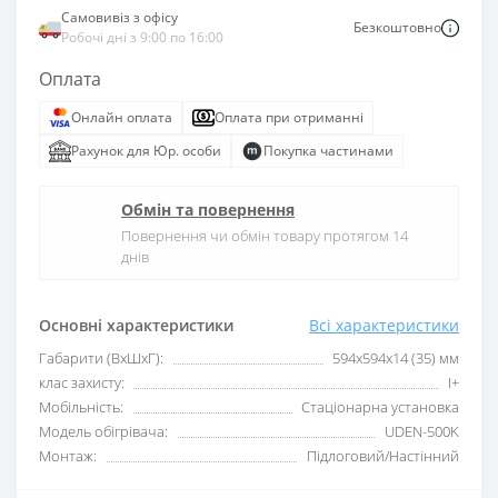
Самовивіз з офісу
Безкоштовно
Робочі дні з 9:00 по 16:00
Оплата
Онлайн оплата
Оплата при отриманні
Рахунок для Юр. особи
Покупка частинами
Обмін та повернення
Повернення чи обмін товару протягом 14
днів
Основні характеристики
Всі характеристики
Габарити (ВхШхГ):
594х594х14 (35) мм
клас захисту:
I+
Мобільність:
Стаціонарна установка
Модель обігрівача:
UDEN-500K
Монтаж:
Підлоговий/Настінний