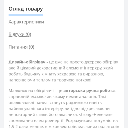
Огляд товару
Характеристики
Відгуки (0)
Питання
(0)
Дизайн-обігрівач
- це вже не просто джерело обігріву,
але й цікавий декоративний елемент інтер'єру, який
робить будь-яку кімнату яскравою та виразною,
наповнюючи теплом та творчою ноткою!
Малюнок на обігрівачі - це
авторська ручна робота
,
справжній ексклюзив, якому немає аналогів. Такі
опалювальні панелі стануть родзинкою навіть
найвишуканішого інтер'єру, вигідно підкреслюючи
неповторний стиль його власника. strong>Невелике
споживання електроенергії. Розрахункова потужність
в
1,5-2 рази менше, ніж конвекторів, масляних радіаторів