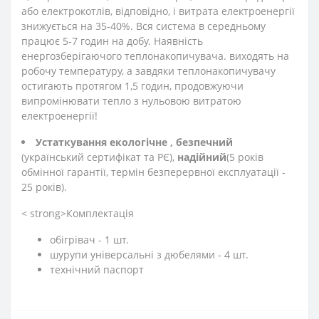
або електрокотлів, відповідно, і витрата електроенергії
знижується на 35-40%. Вся система в середньому
працює 5-7 годин на добу. Наявність
енергозберігаючого теплонакопичувача. виходять на
робочу температуру, а завдяки теплонакопичувачу
остигають протягом 1,5 годин, продовжуючи
випромінювати тепло з нульовою витратою
електроенергії!
Устаткування екологічне
, безпечний
(український сертифікат та РЄ),
надійний
(5 років
обмінної гарантії, термін безперервної експлуатації -
25 років).
< strong>Комплектація
обігрівач - 1 шт.
шурупи універсальні з дюбелями - 4 шт.
технічний паспорт