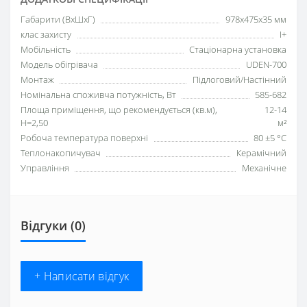
Габарити (ВхШхГ)
978х475х35 мм
клас захисту
I+
Мобільність
Стаціонарна установка
Модель обігрівача
UDEN-700
Монтаж
Підлоговий/Настінний
Номінальна споживча потужність, Вт
585-682
Площа приміщення, що рекомендується (кв.м),
12-14
H=2,50
м²
Робоча температура поверхні
80 ±5 °С
Теплонакопичувач
Керамічний
Управління
Механічне
Відгуки (0)
+ Написати відгук