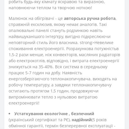
робить будь-яку кімнату яскравою та виразною,
наповнюючи теплом та творчою ноткою!
Малюнок на обігрівачі - це
авторська ручна робота
,
справжній ексклюзив, якому немає аналогів. Такі
опалювальні панелі стануть родзинкою навіть
найвишуканішого інтер'єру, вигідно підкреслюючи
неповторний стиль його власника. strong>Невелике
споживання електроенергії. Розрахункова потужність
в
1,5-2 рази менше, ніж конвекторів, масляних радіаторів
або електрокотлів, відповідно, і витрата електроенергії
знижується на 35-40%. Вся система в середньому
працює 5-7 годин на добу. Наявність
енергозберігаючого теплонакопичувача. виходять на
робочу температуру, а завдяки теплонакопичувачу
остигають протягом 1,5 годин, продовжуючи
випромінювати тепло з нульовою витратою
електроенергії!
Устаткування екологічне
, безпечний
(український сертифікат та РЄ),
надійний
(5 років
обмінної гарантії, термін безперервної експлуатації -